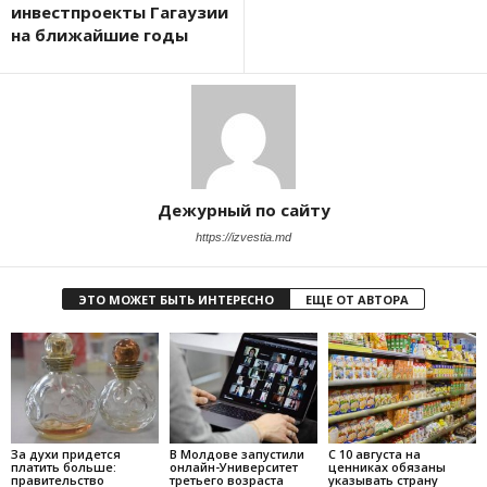
инвестпроекты Гагаузии
на ближайшие годы
Дежурный по сайту
https://izvestia.md
ЭТО МОЖЕТ БЫТЬ ИНТЕРЕСНО
ЕЩЕ ОТ АВТОРА
За духи придется
В Молдове запустили
С 10 августа на
платить больше:
онлайн-Университет
ценниках обязаны
правительство
третьего возраста
указывать страну