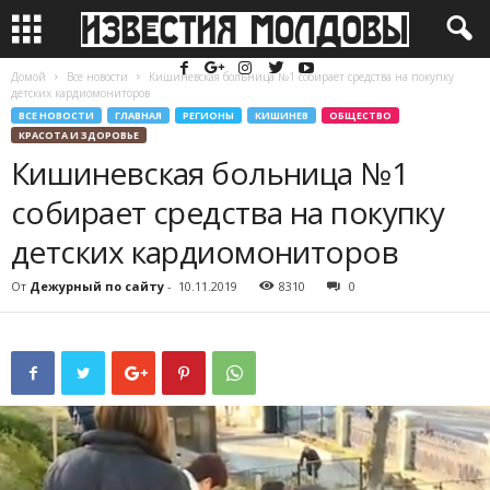
Домой
Все новости
Кишиневская больница №1 собирает средства на покупку
детских кардиомониторов
ВСЕ НОВОСТИ
ГЛАВНАЯ
РЕГИОНЫ
КИШИНЕВ
ОБЩЕСТВО
КРАСОТА И ЗДОРОВЬЕ
Кишиневская больница №1
собирает средства на покупку
детских кардиомониторов
От
Дежурный по сайту
-
10.11.2019
8310
0