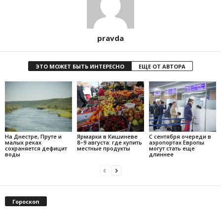
pravda
ЭТО МОЖЕТ БЫТЬ ИНТЕРЕСНО
ЕЩЕ ОТ АВТОРА
На Днестре, Пруте и
Ярмарки в Кишиневе
С сентября очереди в
малых реках
8–9 августа: где купить
аэропортах Европы
сохраняется дефицит
местные продукты
могут стать еще
воды
длиннее
Гороскоп