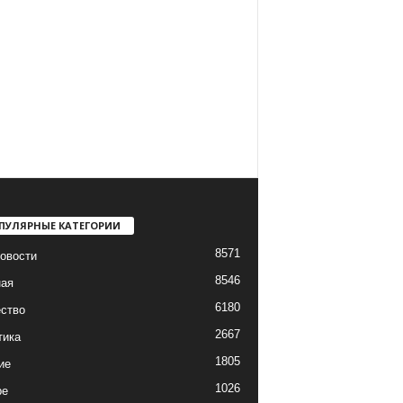
ПУЛЯРНЫЕ КАТЕГОРИИ
8571
овости
8546
ная
6180
ство
2667
тика
1805
ие
1026
ре