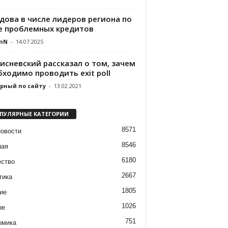
дова в числе лидеров региона по
е проблемных кредитов
nN
-
14.07.2025
исневский рассказал о том, зачем
ходимо проводить еxit рoll
рный по сайту
-
13.02.2021
ПУЛЯРНЫЕ КАТЕГОРИИ
8571
новости
8546
ная
6180
ство
2667
тика
1805
ие
1026
ре
751
омика