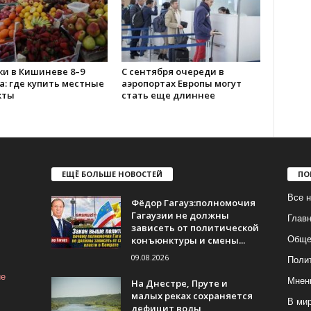
ки в Кишиневе 8–9
С сентября очереди в
а: где купить местные
аэропортах Европы могут
кты
стать еще длиннее
ЕЩЁ БОЛЬШЕ НОВОСТЕЙ
ПО
Все н
Фёдор Гагауз:полномочия
Гагаузии не должны
Глав
зависеть от политической
конъюнктуры и смены...
Обще
09.08.2026
Поли
ие
Мнен
На Днестре, Пруте и
малых реках сохраняется
В ми
дефицит воды