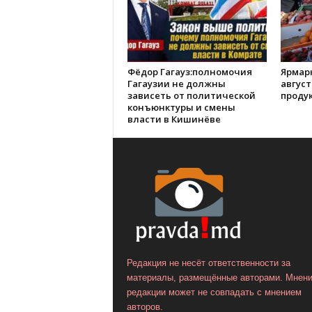
Фёдор Гагауз:полномочия
Ярмар
Гагаузии не должны
август
зависеть от политической
проду
конъюнктуры и смены
власти в Кишинёве
Редакция не несёт ответственности за
материалы, размещённые авторами. Мнен
редакции может не совпадать с мнением
авторов.