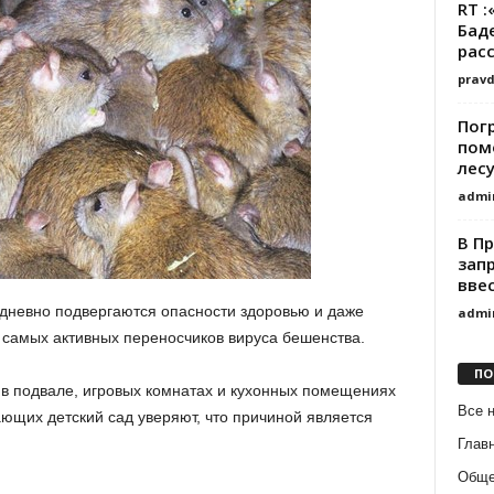
RT 
Бад
рас
prav
Пог
пом
лес
admi
В П
зап
вве
дневно подвергаются опасности здоровью и даже
admi
 самых активных переносчиков вируса бешенства.
ПО
в подвале, игровых комнатах и кухонных помещениях
Все 
ающих детский сад уверяют, что причиной является
Глав
Обще