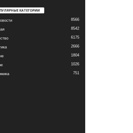
ПУЛЯРНЫЕ КАТЕГОРИИ
8566
овости
8542
ная
6175
ство
2666
тика
1804
ие
1026
ре
751
омика