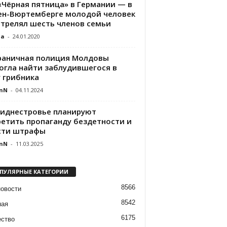
:«Чёрная пятница» в Германии — в
ен-Вюртемберге молодой человек
стрелял шесть членов семьи
da
-
24.01.2020
раничная полиция Молдовы
огла найти заблудившегося в
у грибника
nN
-
04.11.2024
риднестровье планируют
ретить пропаганду бездетности и
сти штрафы
nN
-
11.03.2025
ПУЛЯРНЫЕ КАТЕГОРИИ
8566
новости
8542
ная
6175
ство