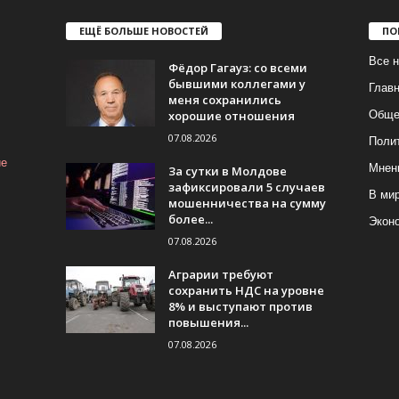
ЕЩЁ БОЛЬШЕ НОВОСТЕЙ
ПО
Все н
Фёдор Гагауз: со всеми
бывшими коллегами у
Глав
меня сохранились
хорошие отношения
Обще
07.08.2026
Поли
ие
Мнен
За сутки в Молдове
зафиксировали 5 случаев
В ми
мошенничества на сумму
более...
Экон
07.08.2026
Аграрии требуют
сохранить НДС на уровне
8% и выступают против
повышения...
07.08.2026