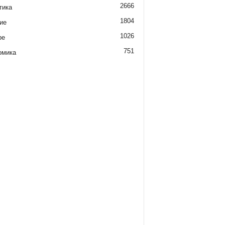
2666
тика
1804
ие
1026
ре
751
омика