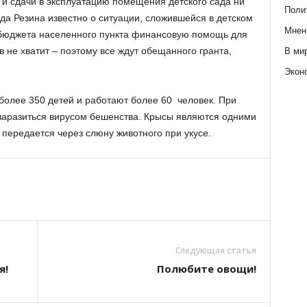
 и сдачи в эксплуатацию помещения детского сада ни
Поли
да Резина известно о ситуации, сложившейся в детском
Мнен
 бюджета населенного пункта финансовую помощь для
 не хватит – поэтому все ждут обещанного гранта,
В ми
Экон
более 350 детей и работают более 60 человек. При
к заразиться вирусом бешенства. Крысы являются одними
 передается через слюну животного при укусе.
Следующая статья
я!
Полюбите овощи!