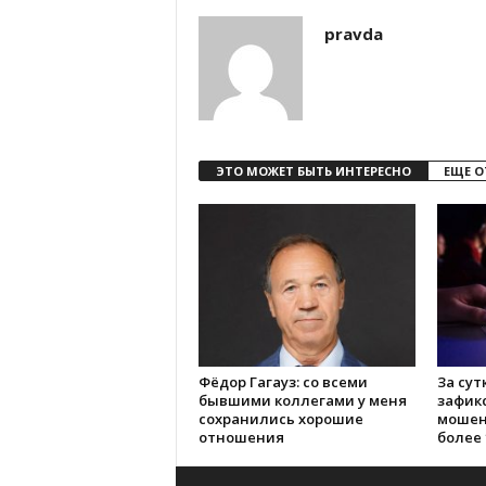
pravda
ЭТО МОЖЕТ БЫТЬ ИНТЕРЕСНО
ЕЩЕ О
Фёдор Гагауз: со всеми
За сут
бывшими коллегами у меня
зафик
сохранились хорошие
мошен
отношения
более 