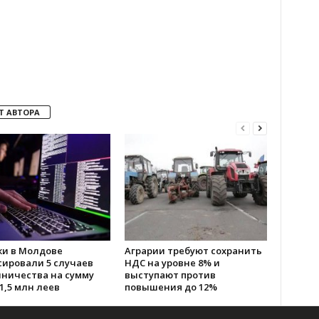
Т АВТОРА
ки в Молдове
Аграрии требуют сохранить
сировали 5 случаев
НДС на уровне 8% и
ничества на сумму
выступают против
1,5 млн леев
повышения до 12%