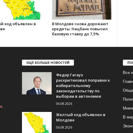
й код объявлен в
В Молдове снова дорожают
ве
кредиты. Нацбанк повысил
базовую ставку до 7,5%
ЕЩЁ БОЛЬШЕ НОВОСТЕЙ
ПО
Все н
Федор Гагауз
раскритиковал поправки к
Глав
избирательному
законодательству по
Обще
выборам в автономии
Поли
06.08.2026
ие
Мнен
Желтый код объявлен в
В ми
Молдове
Экон
06.08.2026