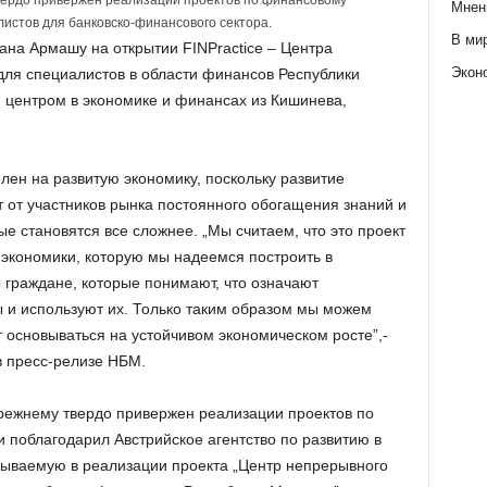
ердо привержен реализации проектов по финансовому
Мнен
истов для банковско-финансового сектора.
В ми
на Армашу на открытии FINPractice – Центра
Экон
для специалистов в области финансов Республики
 центром в экономике и финансах из Кишинева,
лен на развитую экономику, поскольку развитие
т от участников рынка постоянного обогащения знаний и
е становятся все сложнее. „Мы считаем, что это проект
 экономики, которую мы надеемся построить в
 граждане, которые понимают, что означают
и используют их. Только таким образом мы можем
т основываться на устойчивом экономическом росте”,-
в пресс-релизе НБМ.
режнему твердо привержен реализации проектов по
поблагодарил Австрийское агентство по развитию в
зываемую в реализации проекта „Центр непрерывного