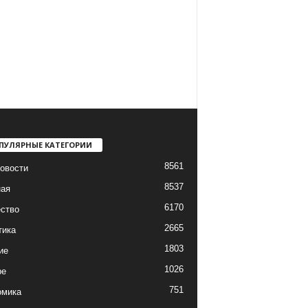
ПУЛЯРНЫЕ КАТЕГОРИИ
8561
овости
8537
ная
6170
ство
2665
тика
1803
ие
1026
ре
751
омика