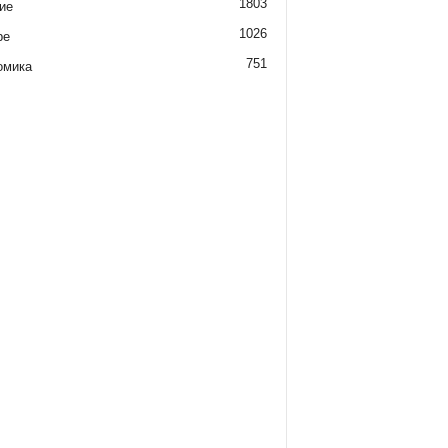
1803
ие
1026
ре
751
омика