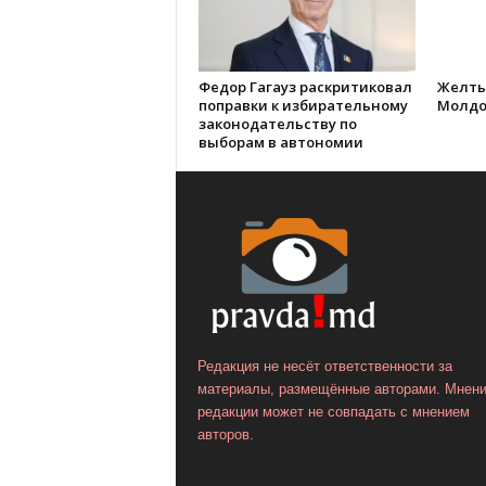
Федор Гагауз раскритиковал
Желты
поправки к избирательному
Молдо
законодательству по
выборам в автономии
Редакция не несёт ответственности за
материалы, размещённые авторами. Мнен
редакции может не совпадать с мнением
авторов.