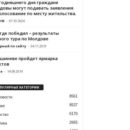
егодняшнего дня граждане
довы могут подавать заявления
голосование по месту жительства.
nN
-
07.10.2024
 где победил – результаты
рого тура по Молдове
рный по сайту
-
04.11.2019
ишиневе пройдет ярмарка
ктов
da
-
14.08.2019
ПУЛЯРНЫЕ КАТЕГОРИИ
8561
новости
8537
ная
6170
ство
2665
тика