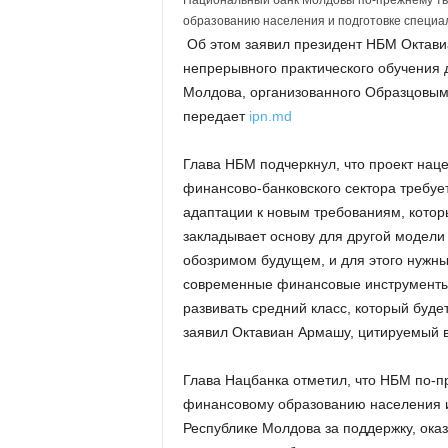
Национальный банк Молдовы по-прежнему тв
образованию населения и подготовке специал
Об этом заявил президент НБМ Октавиа
непрерывного практического обучения 
Молдова, организованного Образцовым
передает
ipn.md
Глава НБМ подчеркнул, что проект наце
финансово-банковского сектора требуе
адаптации к новым требованиям, которы
закладывает основу для другой модели
обозримом будущем, и для этого нужны
современные финансовые инструменты 
развивать средний класс, который буде
заявил Октавиан Армашу, цитируемый 
Глава Нацбанка отметил, что НБМ по-п
финансовому образованию населения и 
Республике Молдова за поддержку, ока