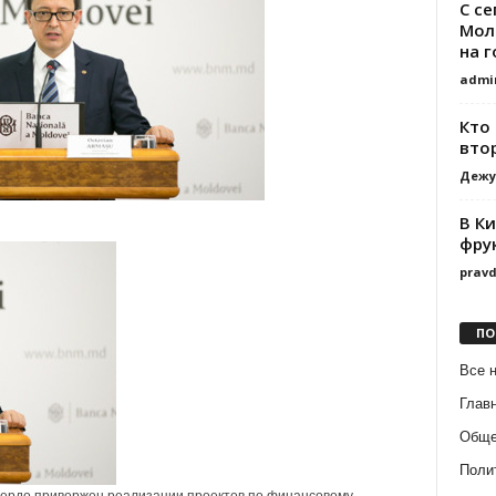
С с
Мол
на 
admi
Кто
вто
Дежу
В К
фру
prav
ПО
Все 
Глав
Обще
Поли