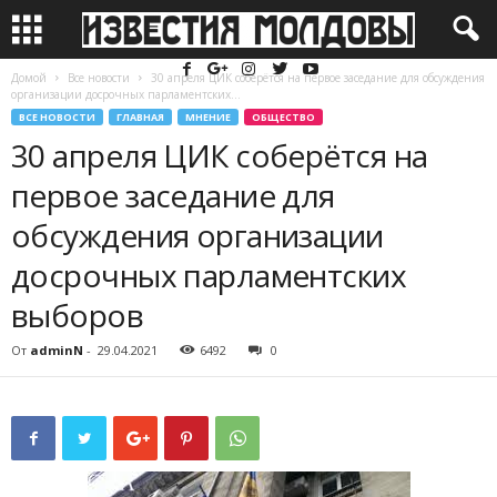
Домой
Все новости
30 апреля ЦИК соберётся на первое заседание для обсуждения
организации досрочных парламентских...
ВСЕ НОВОСТИ
ГЛАВНАЯ
МНЕНИЕ
ОБЩЕСТВО
30 апреля ЦИК соберётся на
первое заседание для
обсуждения организации
досрочных парламентских
выборов
От
adminN
-
29.04.2021
6492
0