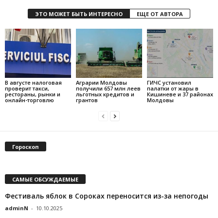
ЭТО МОЖЕТ БЫТЬ ИНТЕРЕСНО
ЕЩЕ ОТ АВТОРА
В августе налоговая
Аграрии Молдовы
ГИЧС установил
проверит такси,
получили 657 млн леев
палатки от жары в
рестораны, рынки и
льготных кредитов и
Кишиневе и 37 районах
онлайн-торговлю
грантов
Молдовы
Гороскоп
САМЫЕ ОБСУЖДАЕМЫЕ
Фестиваль яблок в Сороках переносится из-за непогоды
adminN
-
10.10.2025