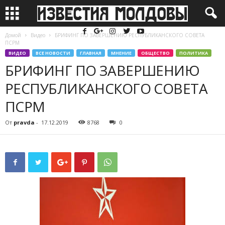
Домой
Видео
БРИФИНГ ПО ЗАВЕРШЕНИЮ РЕСПУБЛИКАНСКОГО СОВЕТА
ПСРМ
ВИДЕО
ВСЕ НОВОСТИ
ГЛАВНАЯ
МНЕНИЕ
ОБЩЕСТВО
ПОЛИТИКА
БРИФИНГ ПО ЗАВЕРШЕНИЮ
РЕСПУБЛИКАНСКОГО СОВЕТА
ПСРМ
От
pravda
-
17.12.2019
8768
0