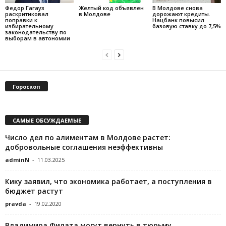
Федор Гагауз
Желтый код объявлен
В Молдове снова
раскритиковал
в Молдове
дорожают кредиты.
поправки к
Нацбанк повысил
избирательному
базовую ставку до 7,5%
законодательству по
выборам в автономии
Гороскоп
САМЫЕ ОБСУЖДАЕМЫЕ
Число дел по алиментам в Молдове растет:
добровольные соглашения неэффективны
adminN
-
11.03.2025
Кику заявил, что экономика работает, а поступления в
бюджет растут
pravda
-
19.02.2020
Владимира Филата могут вернуть в тюрьму