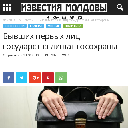
Домой
Все новости
Бывших первых лиц государства лишат госохраны
ВСЕ НОВОСТИ
ГЛАВНАЯ
МНЕНИЕ
ПОЛИТИКА
Бывших первых лиц
государства лишат госохраны
От
pravda
-
23.10.2019
3982
0