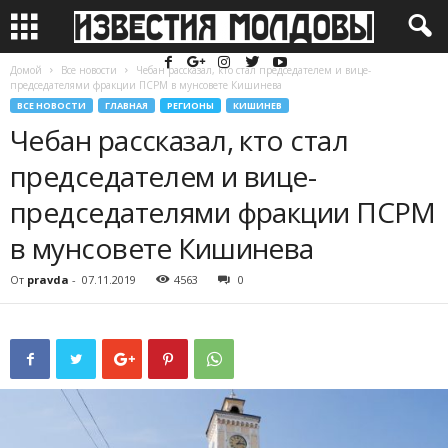
Домой
Все новости
Чебан рассказал, кто стал председателем и вице-
председателями фракции ПСРМ в мунсовете Кишинева
ВСЕ НОВОСТИ
ГЛАВНАЯ
РЕГИОНЫ
КИШИНЕВ
Чебан рассказал, кто стал
председателем и вице-
председателями фракции ПСРМ
в мунсовете Кишинева
От
pravda
-
07.11.2019
4563
0