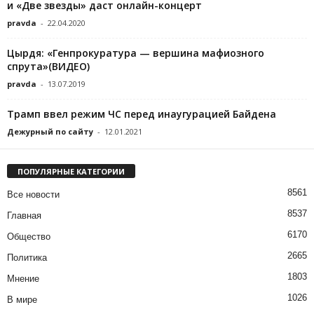
и «Две звезды» даст онлайн-концерт
pravda
-
22.04.2020
Цырдя: «Генпрокуратура — вершинa мафиозного
спрута»(ВИДЕО)
pravda
-
13.07.2019
Трамп ввел режим ЧС перед инаугурацией Байдена
Дежурный по сайту
-
12.01.2021
ПОПУЛЯРНЫЕ КАТЕГОРИИ
8561
Все новости
8537
Главная
6170
Общество
2665
Политика
1803
Мнение
1026
В мире