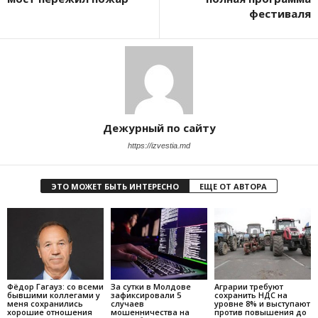
фестиваля
Дежурный по сайту
https://izvestia.md
ЭТО МОЖЕТ БЫТЬ ИНТЕРЕСНО
ЕЩЕ ОТ АВТОРА
Фёдор Гагауз: со всеми
За сутки в Молдове
Аграрии требуют
бывшими коллегами у
зафиксировали 5
сохранить НДС на
меня сохранились
случаев
уровне 8% и выступают
хорошие отношения
мошенничества на
против повышения до