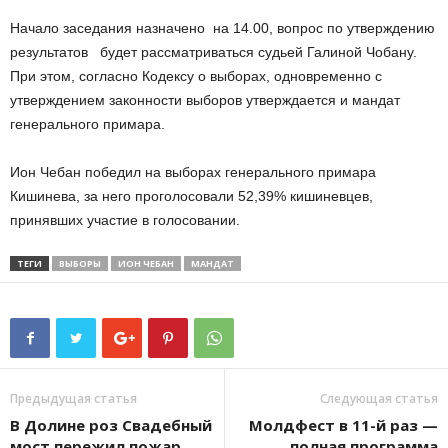
Начало заседания назначено на 14.00, вопрос по утверждению
результатов будет рассматриваться судьей Галиной Чобану.
При этом, согласно Кодексу о выборах, одновременно с
утверждением законности выборов утверждается и мандат
генерального примара.
Ион Чебан победил на выборах генерального примара
Кишинева, за него проголосовали 52,39% кишиневцев,
принявших участие в голосовании.
ТЕГИ
ВЫБОРЫ
ИОН ЧЕБАН
МАНДАТ
Предыдущая статья
Следующая статья
В Долине роз Свадебный
Молдфест в 11-й раз —
мост пережил пожар
полная программа