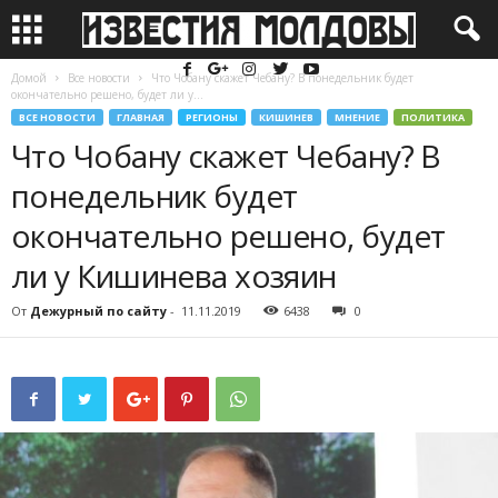
Домой
Все новости
Что Чобану скажет Чебану? В понедельник будет
окончательно решено, будет ли у...
ВСЕ НОВОСТИ
ГЛАВНАЯ
РЕГИОНЫ
КИШИНЕВ
МНЕНИЕ
ПОЛИТИКА
Что Чобану скажет Чебану? В
понедельник будет
окончательно решено, будет
ли у Кишинева хозяин
От
Дежурный по сайту
-
11.11.2019
6438
0