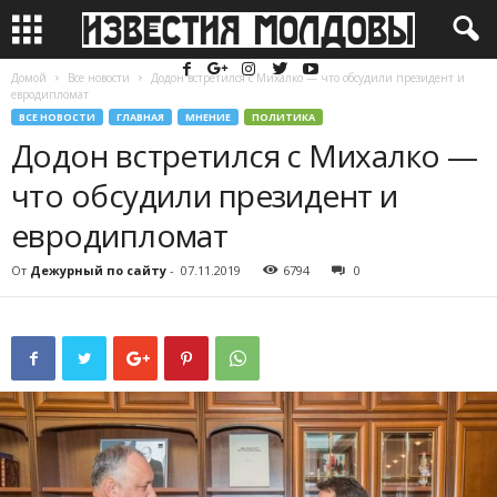
Домой
Все новости
Додон встретился с Михалко — что обсудили президент и
евродипломат
ВСЕ НОВОСТИ
ГЛАВНАЯ
МНЕНИЕ
ПОЛИТИКА
Додон встретился с Михалко —
что обсудили президент и
евродипломат
От
Дежурный по сайту
-
07.11.2019
6794
0