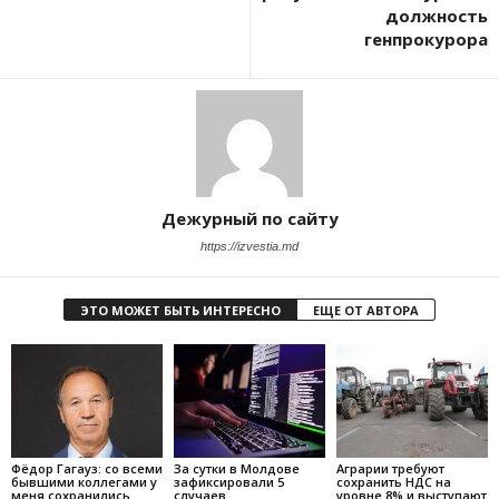
должность
генпрокурора
Дежурный по сайту
https://izvestia.md
ЭТО МОЖЕТ БЫТЬ ИНТЕРЕСНО
ЕЩЕ ОТ АВТОРА
Фёдор Гагауз: со всеми
За сутки в Молдове
Аграрии требуют
бывшими коллегами у
зафиксировали 5
сохранить НДС на
меня сохранились
случаев
уровне 8% и выступают