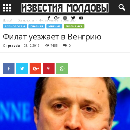
Домой
Все новости
Филат уезжает в Венгрию
ВСЕ НОВОСТИ
ГЛАВНАЯ
МНЕНИЕ
ПОЛИТИКА
Филат уезжает в Венгрию
От
pravda
-
08.12.2019
7455
0