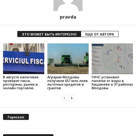
pravda
ЭТО МОЖЕТ БЫТЬ ИНТЕРЕСНО
ЕЩЕ ОТ АВТОРА
В августе налоговая
Аграрии Молдовы
ГИЧС установил
проверит такси,
получили 657 млн леев
палатки от жары в
рестораны, рынки и
льготных кредитов и
Кишиневе и 37 районах
онлайн-торговлю
грантов
Молдовы
Гороскоп