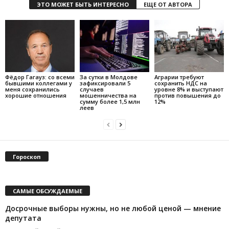
ЭТО МОЖЕТ БЫТЬ ИНТЕРЕСНО
ЕЩЕ ОТ АВТОРА
Фёдор Гагауз: со всеми
За сутки в Молдове
Аграрии требуют
бывшими коллегами у
зафиксировали 5
сохранить НДС на
меня сохранились
случаев
уровне 8% и выступают
хорошие отношения
мошенничества на
против повышения до
сумму более 1,5 млн
12%
леев
Гороскоп
САМЫЕ ОБСУЖДАЕМЫЕ
Досрочные выборы нужны, но не любой ценой — мнение
депутата