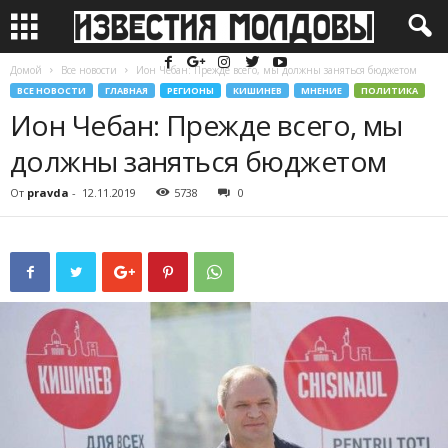
Домой
Все новости
Ион Чебан: Прежде всего, мы должны заняться бюджетом
ВСЕ НОВОСТИ
ГЛАВНАЯ
РЕГИОНЫ
КИШИНЕВ
МНЕНИЕ
ПОЛИТИКА
Ион Чебан: Прежде всего, мы
должны заняться бюджетом
От
pravda
-
12.11.2019
5738
0