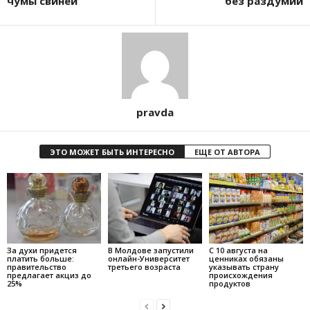
чумы свиней
без раздумий
pravda
ЭТО МОЖЕТ БЫТЬ ИНТЕРЕСНО
ЕЩЕ ОТ АВТОРА
За духи придется
В Молдове запустили
С 10 августа на
платить больше:
онлайн-Университет
ценниках обязаны
правительство
третьего возраста
указывать страну
предлагает акциз до
происхождения
25%
продуктов