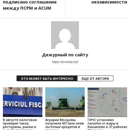
подписано соглашение
независимости
между ПСРМ и ACUM
Дежурный по сайту
https://izvestia.md
ЭТО МОЖЕТ БЫТЬ ИНТЕРЕСНО
ЕЩЕ ОТ АВТОРА
В августе налоговая
Аграрии Молдовы
ГИЧС установил
проверит такси,
получили 657 млн леев
палатки от жары в
рестораны, рынки и
льготных кредитов и
Кишиневе и 37 районах