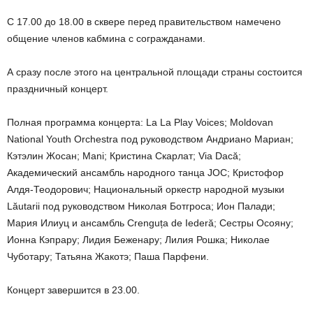
С 17.00 до 18.00 в сквере перед правительством намечено
общение членов кабмина с согражданами.
А сразу после этого на центральной площади страны состоится
праздничный концерт.
Полная программа концерта: La La Play Voices; Moldovan
National Youth Orchestra под руководством Андриано Мариан;
Кэтэлин Жосан; Mani; Кристина Скарлат; Via Dacă;
Академический ансамбль народного танца JOC; Кристофор
Алдя-Теодорович; Национальный оркестр народной музыки
Lăutarii под руководством Николая Ботгроса; Ион Палади;
Мария Илиуц и ансамбль Crenguța de Iederă; Сестры Осояну;
Ионна Кэпрару; Лидия Беженару; Лилия Рошка; Николае
Чуботару; Татьяна Жакотэ; Паша Парфени.
Концерт завершится в 23.00.