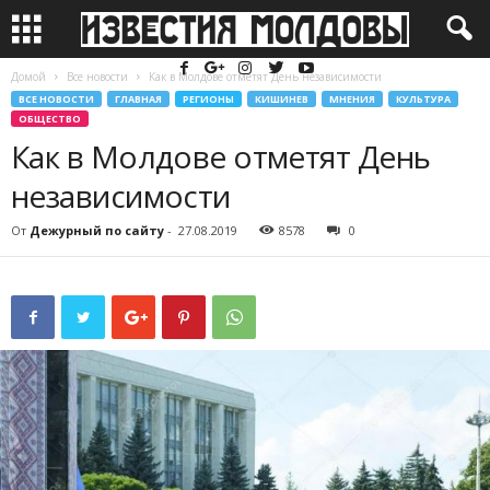
Домой
Все новости
Как в Молдове отметят День независимости
ВСЕ НОВОСТИ
ГЛАВНАЯ
РЕГИОНЫ
КИШИНЕВ
МНЕНИЯ
КУЛЬТУРА
ОБЩЕСТВО
Как в Молдове отметят День
независимости
От
Дежурный по сайту
-
27.08.2019
8578
0