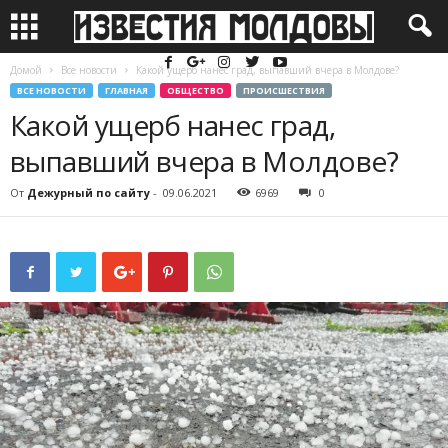
Домой
Все новости
Какой ущерб нанес град, выпавший вчера в Молдове?
ВСЕ НОВОСТИ
ГЛАВНАЯ
ОБЩЕСТВО
ПРОИСШЕСТВИЯ
Какой ущерб нанес град,
выпавший вчера в Молдове?
От
Дежурный по сайту
-
09.06.2021
6969
0