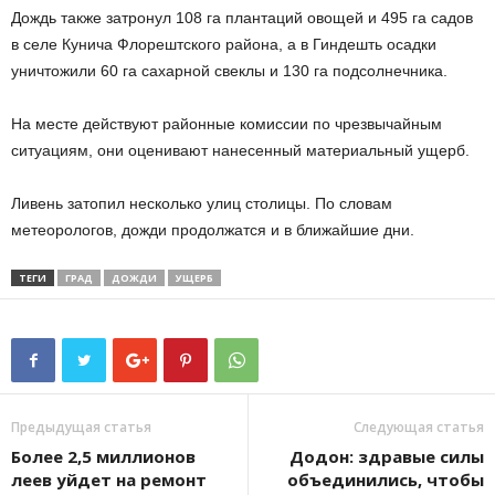
Дождь также затронул 108 га плантаций овощей и 495 га садов
в селе Кунича Флорештского района, а в Гиндешть осадки
уничтожили 60 га сахарной свеклы и 130 га подсолнечника.
На месте действуют районные комиссии по чрезвычайным
ситуациям, они оценивают нанесенный материальный ущерб.
Ливень затопил несколько улиц столицы. По словам
метеорологов, дожди продолжатся и в ближайшие дни.
ТЕГИ
ГРАД
ДОЖДИ
УЩЕРБ
Предыдущая статья
Следующая статья
Более 2,5 миллионов
Додон: здравые силы
леев уйдет на ремонт
объединились, чтобы