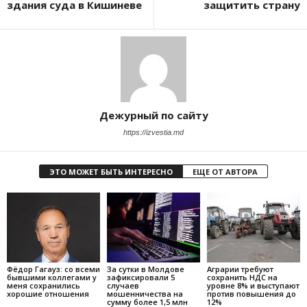
здания суда в Кишиневе
защитить страну
Дежурный по сайту
https://izvestia.md
ЭТО МОЖЕТ БЫТЬ ИНТЕРЕСНО
ЕЩЕ ОТ АВТОРА
Фёдор Гагауз: со всеми
За сутки в Молдове
Аграрии требуют
бывшими коллегами у
зафиксировали 5
сохранить НДС на
меня сохранились
случаев
уровне 8% и выступают
хорошие отношения
мошенничества на
против повышения до
сумму более 1,5 млн
12%