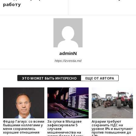
работу
adminN
https://izvestia.md
ЭТО МОЖЕТ БЫТЬ ИНТЕРЕСНО
ЕЩЕ ОТ АВТОРА
Фёдор Гагауз: со всеми
За сутки в Молдове
Аграрии требуют
бывшими коллегами у
зафиксировали 5
сохранить НДС на
меня сохранились
случаев
уровне 8% и выступают
хорошие отношения
мошенничества на
против повышения до
сумму более 1,5 млн
12%