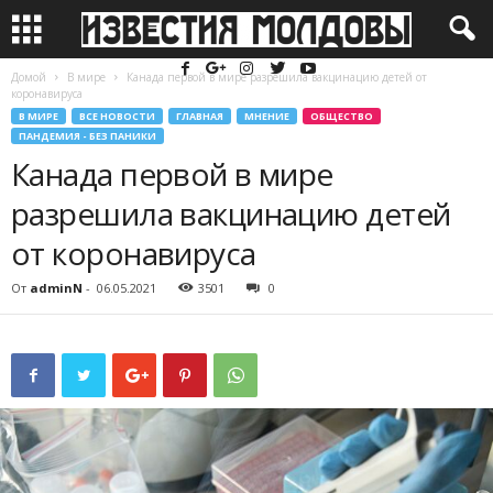
Домой
В мире
Канада первой в мире разрешила вакцинацию детей от
коронавируса
В МИРЕ
ВСЕ НОВОСТИ
ГЛАВНАЯ
МНЕНИЕ
ОБЩЕСТВО
ПАНДЕМИЯ - БЕЗ ПАНИКИ
Канада первой в мире
разрешила вакцинацию детей
от коронавируса
От
adminN
-
06.05.2021
3501
0