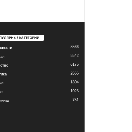
ПУЛЯРНЫЕ КАТЕГОРИИ
8566
овости
8542
ная
6175
ство
2666
тика
1804
ие
1026
ре
751
омика