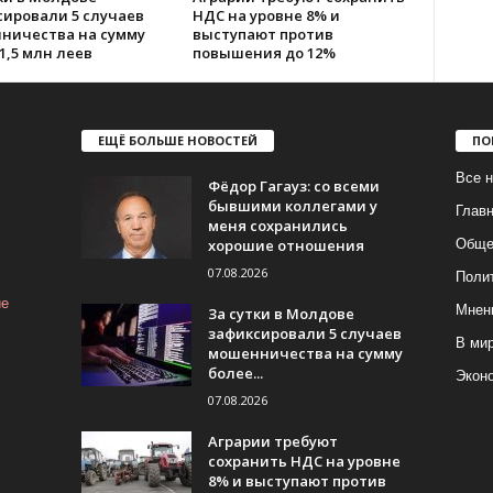
сировали 5 случаев
НДС на уровне 8% и
ничества на сумму
выступают против
1,5 млн леев
повышения до 12%
ЕЩЁ БОЛЬШЕ НОВОСТЕЙ
ПО
Все н
Фёдор Гагауз: со всеми
бывшими коллегами у
Глав
меня сохранились
хорошие отношения
Обще
07.08.2026
Поли
ие
Мнен
За сутки в Молдове
зафиксировали 5 случаев
В ми
мошенничества на сумму
более...
Экон
07.08.2026
Аграрии требуют
сохранить НДС на уровне
8% и выступают против