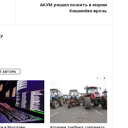
АКУМ решил пожить в мэрии
Кишинёва врозь
ту
Т АВТОРА
ки в Молдове
Аграрии требуют сохранить