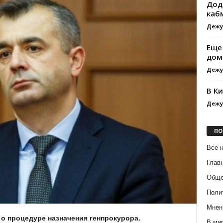
Дод
каб
Дежу
Еще
дом
Дежу
В К
Дежу
ПО
Все 
Глав
Обще
Поли
Мнен
о процедуре назначения генпрокурора.
В ми