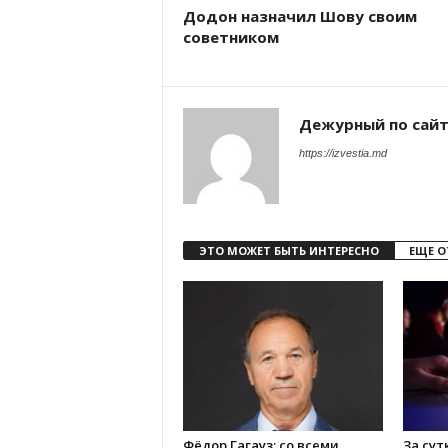
Додон назначил Шову своим
советником
Дежурный по сай
https://izvestia.md
ЭТО МОЖЕТ БЫТЬ ИНТЕРЕСНО
ЕЩЕ О
Фёдор Гагауз: со всеми
За сут