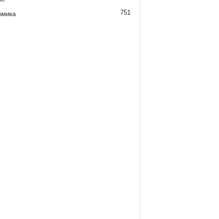
751
омика