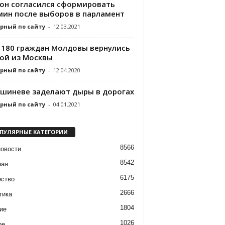
он согласился сформировать
мин после выборов в парламент
рный по сайту
-
12.03.2021
 180 граждан Молдовы вернулись
ой из Москвы
рный по сайту
-
12.04.2020
ишиневе заделают дыры в дорогах
рный по сайту
-
04.01.2021
ПУЛЯРНЫЕ КАТЕГОРИИ
8566
новости
8542
ная
6175
ство
2666
тика
1804
ие
1026
ре