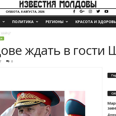
СУББОТА, 8 АВГУСТА, 2026
О
ПОЛИТИКА
РЕГИОНЫ
КРАСОТА И ЗДОРОВЬ
и Шойгу?
КА
ове ждать в гости 
7
0
Го
СА
Мар
зав
Дежу