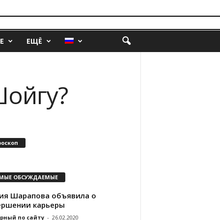
Е
ЕЩЁ
Шойгу?
роскоп
МЫЕ ОБСУЖДАЕМЫЕ
ия Шарапова объявила о
ершении карьеры
рный по сайту
-
26.02.2020