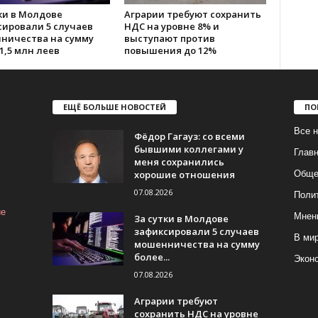
ки в Молдове
Аграрии требуют сохранить
сировали 5 случаев
НДС на уровне 8% и
ничества на сумму
выступают против
1,5 млн леев
повышения до 12%
ЕЩЁ БОЛЬШЕ НОВОСТЕЙ
ПО
Все н
Фёдор Гагауз: со всеми
бывшими коллегами у
Глав
меня сохранились
хорошие отношения
Обще
07.08.2026
Поли
ие
Мнен
За сутки в Молдове
зафиксировали 5 случаев
В ми
мошенничества на сумму
более...
Экон
07.08.2026
Аграрии требуют
сохранить НДС на уровне