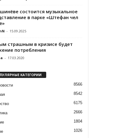
ишинёве состоится музыкальное
дставление в парке «Штефан чел
е»
nN
-
15.09.2025
ым страшным в кризисе будет
жение потребления
da
-
17.03.2020
ПУЛЯРНЫЕ КАТЕГОРИИ
8566
новости
8542
ная
6175
ство
2666
тика
1804
ие
1026
ре