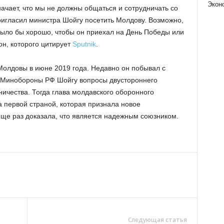
Экон
начает, что мы не должны общаться и сотрудничать со
пригласил министра Шойгу посетить Молдову. Возможно,
 Было бы хорошо, чтобы он приехал на День Победы или
он, которого цитирует
Sputnik
.
олдовы в июне 2019 года. Недавно он побывал с
ой Минобороны РФ Шойгу вопросы двустороннего
ничества. Тогда глава молдавского оборонного
а первой страной, которая признала новое
ще раз доказала, что является надежным союзником.
Следующая статья