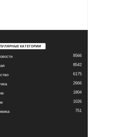
ПУЛЯРНЫЕ КАТЕГОРИИ
8566
овости
8542
ная
6175
ство
2666
тика
1804
ие
1026
ре
751
омика