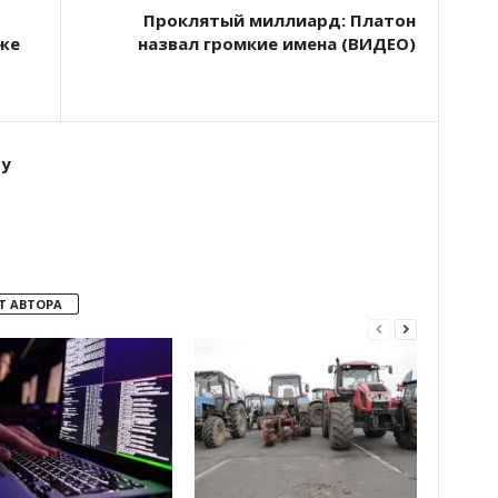
Проклятый миллиард: Платон
же
назвал громкие имена (ВИДЕО)
ту
Т АВТОРА