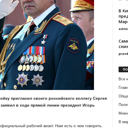
В К
пре
Мар
admi
Сам
сни
prav
ПО
Все 
Глав
Обще
йку пригласил своего российского коллегу Сергея
Поли
 заявил в ходе прямой линии президент Игорь
Мнен
В ми
официальный рабочий визит. Нам есть о чем говорить.