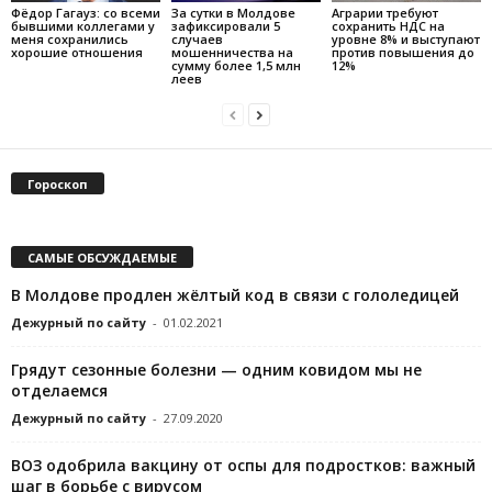
Фёдор Гагауз: со всеми
За сутки в Молдове
Аграрии требуют
бывшими коллегами у
зафиксировали 5
сохранить НДС на
меня сохранились
случаев
уровне 8% и выступают
хорошие отношения
мошенничества на
против повышения до
сумму более 1,5 млн
12%
леев
Гороскоп
САМЫЕ ОБСУЖДАЕМЫЕ
В Молдове продлен жёлтый код в связи с гололедицей
Дежурный по сайту
-
01.02.2021
Грядут сезонные болезни — одним ковидом мы не
отделаемся
Дежурный по сайту
-
27.09.2020
ВОЗ одобрила вакцину от оспы для подростков: важный
шаг в борьбе с вирусом