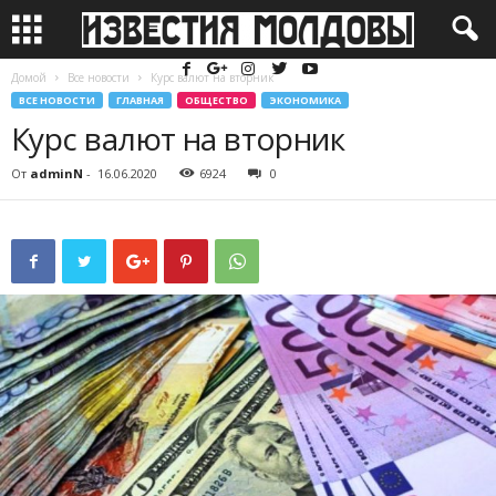
Домой
Все новости
Курс валют на вторник
ВСЕ НОВОСТИ
ГЛАВНАЯ
ОБЩЕСТВО
ЭКОНОМИКА
Курс валют на вторник
От
adminN
-
16.06.2020
6924
0