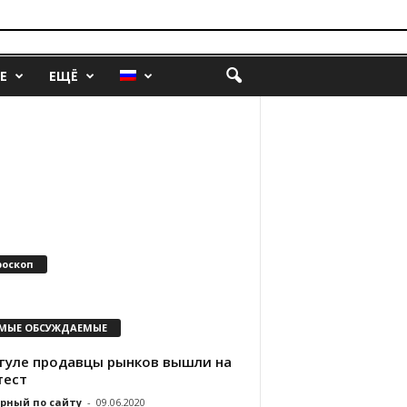
Е
ЕЩЁ
роскоп
МЫЕ ОБСУЖДАЕМЫЕ
агуле продавцы рынков вышли на
тест
рный по сайту
-
09.06.2020