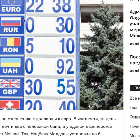
Адм
Gag
уча
мер
Меж
admi
Пос
пре
admi
ПО
Все 
Глав
Обще
о отношению к доллару и к евро. В частности, за день
почти два с половиной бана, а у единой европейской
Поли
т Noi.md. Так, Нацбанк Молдовы установил на 6
Мнен