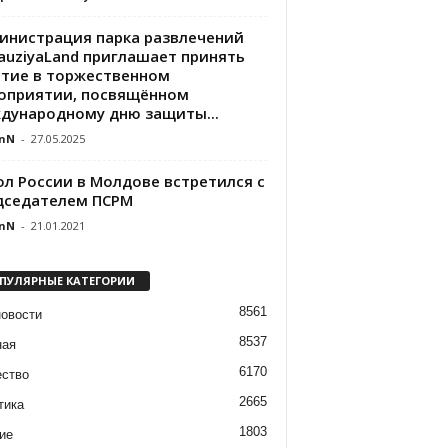
инистрация парка развлечений
auziyaLand приглашает принять
стие в торжественном
оприятии, посвящённом
дународному дню защиты...
nN
-
27.05.2025
ол России в Молдове встретился с
дседателем ПСРМ
nN
-
21.01.2021
ПУЛЯРНЫЕ КАТЕГОРИИ
8561
новости
8537
ная
6170
ство
2665
тика
1803
ие