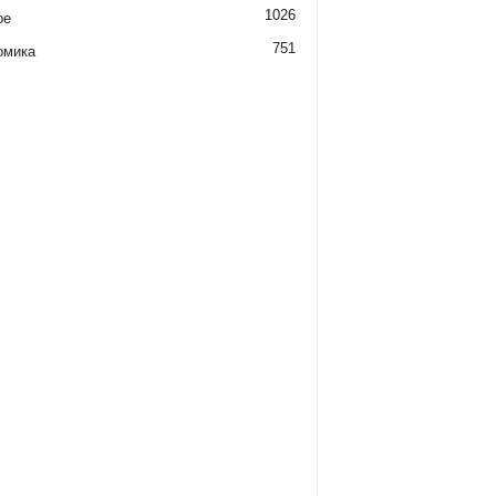
1026
ре
751
омика