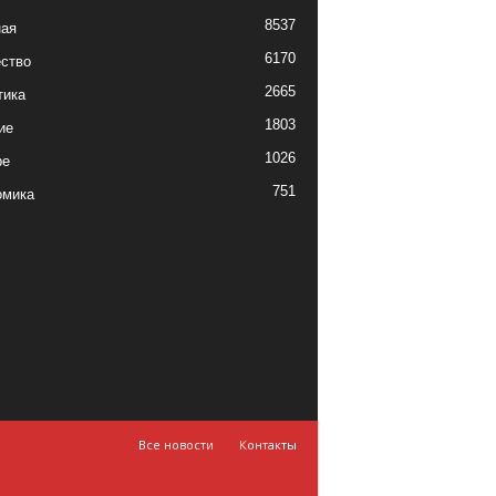
8537
ная
6170
ство
2665
тика
1803
ие
1026
ре
751
омика
Все новости
Контакты