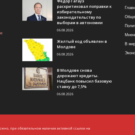
Федор Гагауз
раскритиковал поправки к
Глав
избирательному
законодательству по
Обще
выборам в автономии
Поли
06.08.2026
ие
Мнен
Желтый код объявлен в
В ми
Молдове
Экон
06.08.2026
В Молдове снова
дорожают кредиты.
Нацбанк повысил базовую
ставку до 7,5%
06.08.2026
ожно, при обязательном наличии активной ссылки на