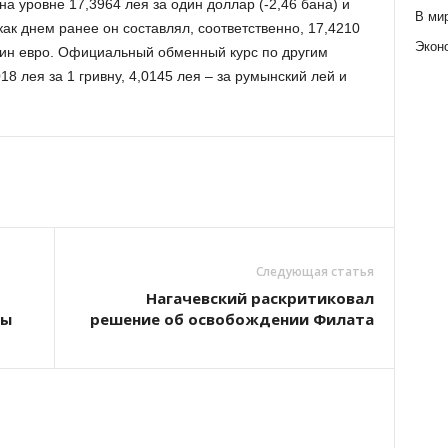
 уровне 17,3964 лея за один доллар (-2,46 бана) и
В ми
 как днем ранее он составлял, соответственно, 17,4210
Экон
один евро. Официальный обменный курс по другим
8 лея за 1 гривну, 4,0145 лея – за румынский лей и
Следующая статья
Нагачевский раскритиковал
ды
решение об освобождении Филата