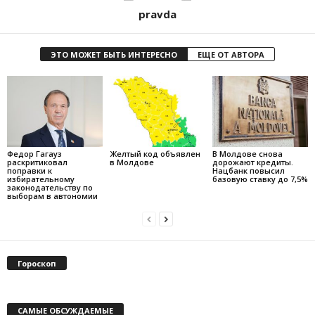
pravda
ЭТО МОЖЕТ БЫТЬ ИНТЕРЕСНО
ЕЩЕ ОТ АВТОРА
Федор Гагауз
Желтый код объявлен
В Молдове снова
раскритиковал
в Молдове
дорожают кредиты.
поправки к
Нацбанк повысил
избирательному
базовую ставку до 7,5%
законодательству по
выборам в автономии
Гороскоп
САМЫЕ ОБСУЖДАЕМЫЕ