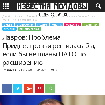
Домой
В мире
Лавров: Проблема Приднестровья решилась бы, если бы не
планы НАТО по расширению
В МИРЕ
ВСЕ НОВОСТИ
ГЛАВНАЯ
МНЕНИЕ
ОБЩЕСТВО
ПОЛИТИКА
РЕГИОНЫ
ПРИДНЕСТРОВЬЕ
Лавров: Проблема
Приднестровья решилась бы,
если бы не планы НАТО по
расширению
От
pravda
-
21.04.2020
7645
0