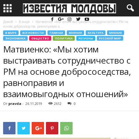
Домой
В мире
Матвиенко: «Мы хотим выстраивать сотрудничество с РМ на
основе добрососедства, равноправия и...
В МИРЕ
ВСЕ НОВОСТИ
ГЛАВНАЯ
МНЕНИЯ
КУЛЬТУРА
МНЕНИЕ
ЭКОНОМИКА
ОБЩЕСТВО
ПОЛИТИКА
РЕГИОНЫ
РУССКИЙ МИР
Матвиенко: «Мы хотим
выстраивать сотрудничество с
РМ на основе добрососедства,
равноправия и
взаимовыгодных отношений»
От
pravda
-
26.11.2019
2612
0