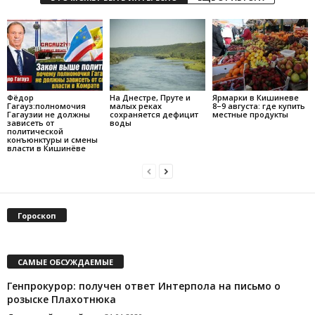
Фёдор
На Днестре, Пруте и
Ярмарки в Кишиневе
Гагауз:полномочия
малых реках
8–9 августа: где купить
Гагаузии не должны
сохраняется дефицит
местные продукты
зависеть от
воды
политической
конъюнктуры и смены
власти в Кишинёве
Гороскоп
САМЫЕ ОБСУЖДАЕМЫЕ
Генпрокурор: получен ответ Интерпола на письмо о
розыске Плахотнюка