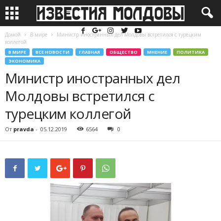
Домой
В мире
Министр иностранных дел Молдовы встретился с турецким
коллегой
В МИРЕ
ВСЕ НОВОСТИ
ГЛАВНАЯ
ОБЩЕСТВО
МНЕНИЕ
ПОЛИТИКА
ЭКОНОМИКА
Министр иностранных дел
Молдовы встретился с
турецким коллегой
От
pravda
-
05.12.2019
6564
0