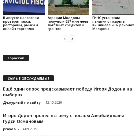
В августе налоговая
Аграрии Молдовы
ГИЧС установил
проверит такси,
получили 657 млн леев
палатки от жары в
рестораны, рынки и
льготных кредитов и
Кишиневе и 37 районах
онлайн-торговлю
грантов
Молдовы
Гороскоп
САМЫЕ ОБСУЖДАЕМЫЕ
Ещё один опрос предсказывает победу Игоря Додона на
выборах
Дежурный по сайту
-
13.10.2020
Игорь Додон провел встречу с послом Азербайджана
Гудси Османовым
pravda
-
04.09.2019