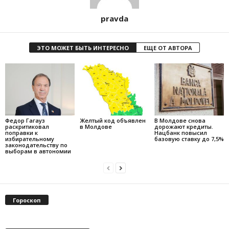
pravda
ЭТО МОЖЕТ БЫТЬ ИНТЕРЕСНО
ЕЩЕ ОТ АВТОРА
Федор Гагауз
Желтый код объявлен
В Молдове снова
раскритиковал
в Молдове
дорожают кредиты.
поправки к
Нацбанк повысил
избирательному
базовую ставку до 7,5%
законодательству по
выборам в автономии
Гороскоп