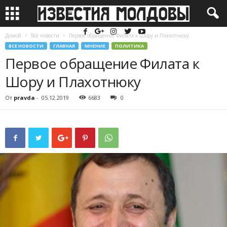
Домой
Все новости
Первое обращение Филата к Шору и Плахотнюку
ВСЕ НОВОСТИ
ГЛАВНАЯ
МНЕНИЕ
ПОЛИТИКА
Первое обращение Филата к
Шору и Плахотнюку
От
pravda
-
05.12.2019
6683
0