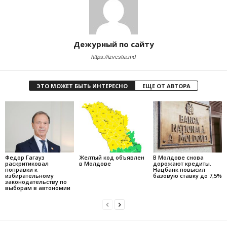
Дежурный по сайту
https://izvestia.md
ЭТО МОЖЕТ БЫТЬ ИНТЕРЕСНО
ЕЩЕ ОТ АВТОРА
Федор Гагауз
Желтый код объявлен
В Молдове снова
раскритиковал
в Молдове
дорожают кредиты.
поправки к
Нацбанк повысил
избирательному
базовую ставку до 7,5%
законодательству по
выборам в автономии