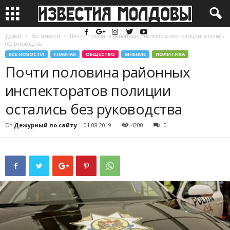
Домой
Все новости
Почти половина районных инспекторатов полиции остались
без руководства
ВСЕ НОВОСТИ
ГЛАВНАЯ
ОБЩЕСТВО
МНЕНИЕ
ПОЛИТИКА
Почти половина районных
инспекторатов полиции
остались без руководства
От
Дежурный по сайту
-
01.08.2019
4200
0