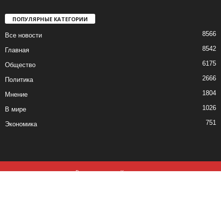
ПОПУЛЯРНЫЕ КАТЕГОРИИ
8566
Все новости
8542
Главная
6175
Общество
2666
Политика
1804
Мнение
1026
В мире
751
Экономика
Все новости
Контакты
© все права защищены ©2019-2020
Использование материалов данного сайта возможно, при обязательном
наличии активной ссылки на
izvestia.md