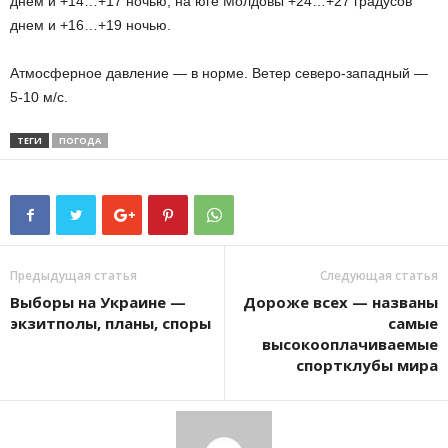
днем и +14…+17 ночью, на юге Молдовы +24…+27 градусов
днем и +16…+19 ночью.
Атмосферное давление — в норме. Ветер северо-западный —
5-10 м/с.
ТЕГИ
ПОГОДА
Предыдущая статья
Следующая статья
Выборы на Украине —
Дороже всех — названы
экзитполы, планы, споры
самые
высокооплачиваемые
спортклубы мира