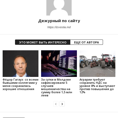
Дежурный по сайту
https://izvestia.md
ЭТО МОЖЕТ БЫТЬ ИНТЕРЕСНО
ЕЩЕ ОТ АВТОРА
Фёдор Гагауз: со всеми
За сутки в Молдове
Аграрии требуют
бывшими коллегами у
зафиксировали 5
сохранить НДС на
меня сохранились
случаев
уровне 8% и выступают
хорошие отношения
мошенничества на
против повышения до
сумму более 1,5 млн
12%
леев