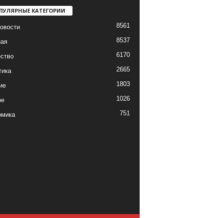
ПУЛЯРНЫЕ КАТЕГОРИИ
8561
овости
8537
ная
6170
ство
2665
тика
1803
ие
1026
ре
751
омика