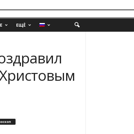
Е
ЕЩЁ
поздравил
 Христовым
роскоп