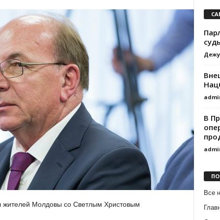
СА
Пар
судь
Дежу
Вне
Нац
admi
В П
опе
про
admi
ПО
Все 
л жителей Молдовы со Светлым Христовым
Глав