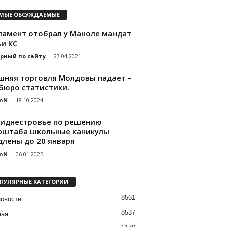
МЫЕ ОБСУЖДАЕМЫЕ
ламент отобрал у Маноле мандат
и КС
рный по сайту
-
23.04.2021
шняя торговля Молдовы падает –
бюро статистики.
nN
-
18.10.2024
риднестровье по решению
рштаба школьные каникулы
длены до 20 января
nN
-
06.01.2025
ПУЛЯРНЫЕ КАТЕГОРИИ
8561
новости
8537
ная