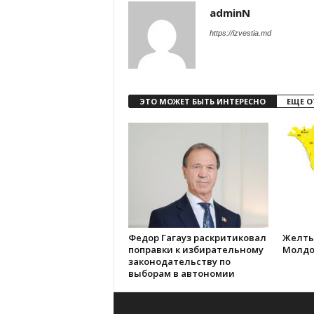
adminN
https://izvestia.md
ЭТО МОЖЕТ БЫТЬ ИНТЕРЕСНО
ЕЩЕ О
Федор Гагауз раскритиковал
Желты
поправки к избирательному
Молдо
законодательству по
выборам в автономии