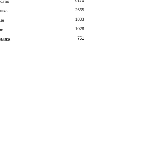
6170
ство
2665
тика
1803
ие
1026
ре
751
омика