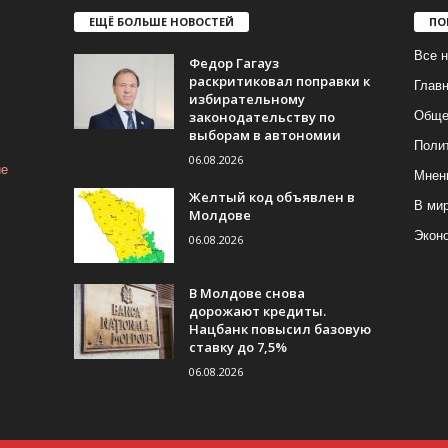
ЕЩЁ БОЛЬШЕ НОВОСТЕЙ
ПО
Все н
Федор Гагауз
раскритиковал поправки к
Глав
избирательному
законодательству по
Обще
выборам в автономии
Поли
06.08.2026
ие
Мнен
Желтый код объявлен в
В ми
Молдове
Экон
06.08.2026
В Молдове снова
дорожают кредиты.
Нацбанк повысил базовую
ставку до 7,5%
06.08.2026