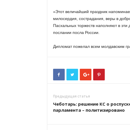
«Этот величайший праздник напоминае
милосердия, сострадания, веры в добро
Пасхальных торжеств наполняют в эти д
послании посла России.
Дипломат пожелал всем молдавским гр
Предыдущая статья
Чеботарь: решение КС о роспуск
парламента – политизировано