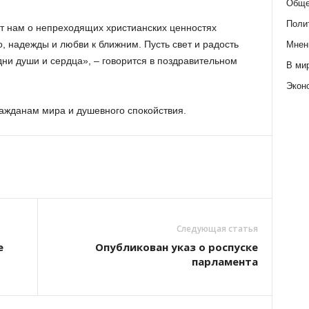
Обще
Поли
т нам о непреходящих христианских ценностях
, надежды и любви к ближним. Пусть свет и радость
Мнен
ни души и сердца», – говорится в поздравительном
В ми
Экон
ажданам мира и душевного спокойствия.
Следующая статья
е
Опубликован указ о роспуске
парламента