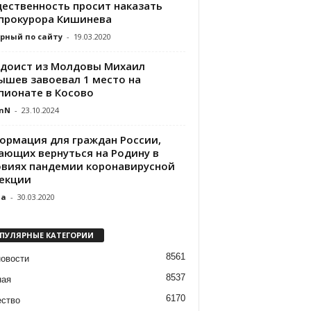
ественность просит наказать
-прокурора Кишинева
рный по сайту
-
19.03.2020
доист из Молдовы Михаил
ышев завоевал 1 место на
пионате в Косово
nN
-
23.10.2024
ормация для граждан России,
ающих вернуться на Родину в
овиях пандемии коронавирусной
екции
da
-
30.03.2020
ПУЛЯРНЫЕ КАТЕГОРИИ
8561
новости
8537
ная
6170
ство