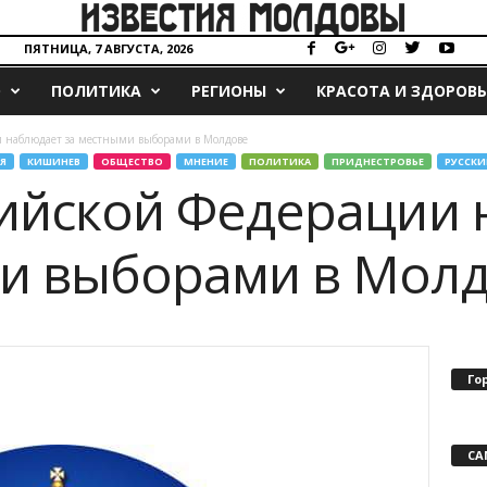
ПЯТНИЦА, 7 АВГУСТА, 2026
О
ПОЛИТИКА
РЕГИОНЫ
КРАСОТА И ЗДОРОВЬ
и наблюдает за местными выборами в Молдове
Я
КИШИНЕВ
ОБЩЕСТВО
МНЕНИЕ
ПОЛИТИКА
ПРИДНЕСТРОВЬЕ
РУССКИ
ийской Федерации 
ми выборами в Мол
Го
СА