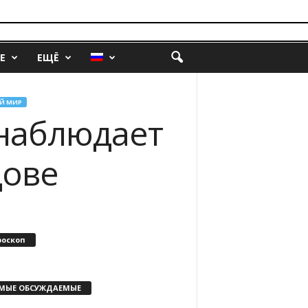
Е
ЕЩЁ
Й МИР
наблюдает
дове
роскоп
МЫЕ ОБСУЖДАЕМЫЕ