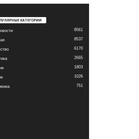
ПУЛЯРНЫЕ КАТЕГОРИИ
8561
овости
8537
ная
6170
ство
2665
тика
1803
ие
1026
ре
751
омика