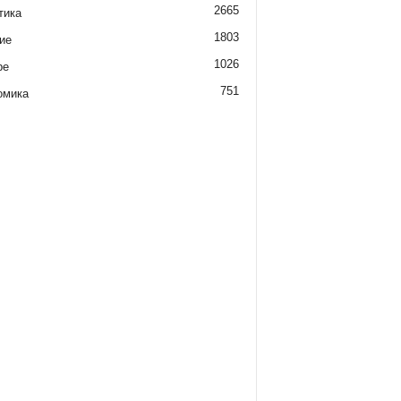
2665
тика
1803
ие
1026
ре
751
омика