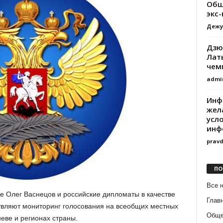
Общ
экс
Дежу
Дзю
Лат
чем
admi
Инф
жел
усл
инф
prav
ПО
Все 
 Олег Васнецов и российские дипломаты в качестве
Глав
вляют мониторинг голосования на всеобщих местных
Обще
еве и регионах страны.