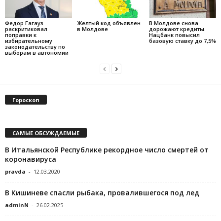
Федор Гагауз
Желтый код объявлен
В Молдове снова
раскритиковал
в Молдове
дорожают кредиты.
поправки к
Нацбанк повысил
избирательному
базовую ставку до 7,5%
законодательству по
выборам в автономии
Гороскоп
САМЫЕ ОБСУЖДАЕМЫЕ
В Итальянской Республике рекордное число смертей от
коронавируса
pravda
-
12.03.2020
В Кишиневе спасли рыбака, провалившегося под лед
adminN
-
26.02.2025