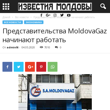
Домой
Все новости
Представительства MoldovaGaz начинают работать
ВСЕ НОВОСТИ
ЭКОНОМИКА
Представительства MoldovaGaz
начинают работать
От
adminN
-
04.05.2020
7010
0