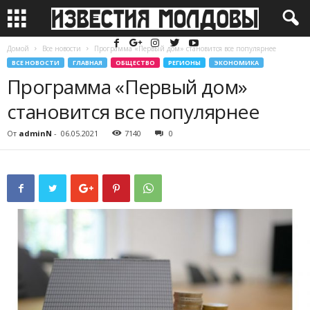
Домой
Все новости
Программа «Первый дом» становится все популярнее
ВСЕ НОВОСТИ
ГЛАВНАЯ
ОБЩЕСТВО
РЕГИОНЫ
ЭКОНОМИКА
Программа «Первый дом»
становится все популярнее
От
adminN
-
06.05.2021
7140
0