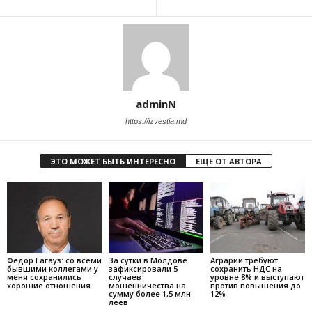
adminN
https://izvestia.md
ЭТО МОЖЕТ БЫТЬ ИНТЕРЕСНО
ЕЩЕ ОТ АВТОРА
Фёдор Гагауз: со всеми
За сутки в Молдове
Аграрии требуют
бывшими коллегами у
зафиксировали 5
сохранить НДС на
меня сохранились
случаев
уровне 8% и выступают
хорошие отношения
мошенничества на
против повышения до
сумму более 1,5 млн
12%
леев