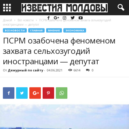
Домой
Все новости
ПСРМ озабочена феноменом захвата сельхозугодий
иностранцами — депутат
ВСЕ НОВОСТИ
ГЛАВНАЯ
МНЕНИЕ
ЭКОНОМИКА
ПСРМ озабочена феноменом
захвата сельхозугодий
иностранцами — депутат
От
Дежурный по сайту
-
04.06.2021
6614
0