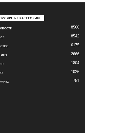
ПУЛЯРНЫЕ КАТЕГОРИИ
8566
овости
8542
ная
6175
ство
2666
тика
1804
ие
1026
ре
751
омика