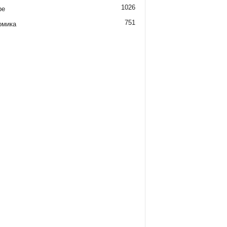
1026
ре
751
омика