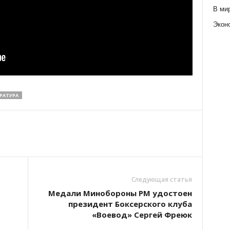
В ми
Экон
РАТУРА
Следующая статья
Медали Минобороны РМ удостоен
президент Боксерского клуба
«Воевод» Сергей Фреюк