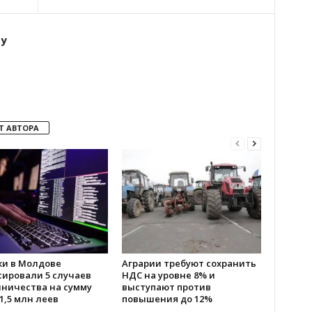
ту
Т АВТОРА
ки в Молдове
Аграрии требуют сохранить
сировали 5 случаев
НДС на уровне 8% и
ничества на сумму
выступают против
1,5 млн леев
повышения до 12%