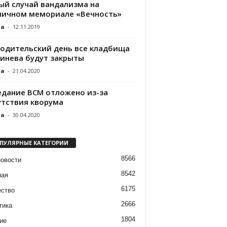
ый случай вандализма на
личном мемориале «Вечность»
da
-
12.11.2019
Родительский день все кладбища
инева будут закрыты
da
-
21.04.2020
едание ВСМ отложено из-за
утствия кворума
da
-
30.04.2020
ПУЛЯРНЫЕ КАТЕГОРИИ
8566
новости
8542
ная
6175
ство
2666
тика
1804
ие