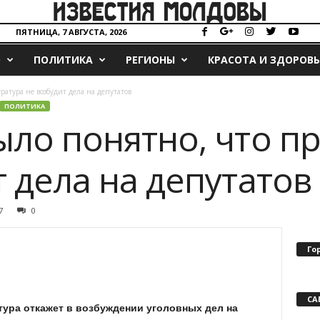
ПЯТНИЦА, 7 АВГУСТА, 2026
О
ПОЛИТИКА
РЕГИОНЫ
КРАСОТА И ЗДОРОВЬ
ратура не возбудит дела на депутатов
ПОЛИТИКА
ыло понятно, что п
т дела на депутатов
7
0
Го
СА
тура откажет в возбуждении уголовных дел на