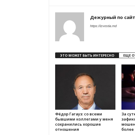
Дежурный по сай
https://izvestia.md
ЭТО МОЖЕТ БЫТЬ ИНТЕРЕСНО
ЕЩЕ О
Фёдор Гагауз: со всеми
За сут
бывшими коллегами у меня
зафик
сохранились хорошие
мошен
отношения
более 