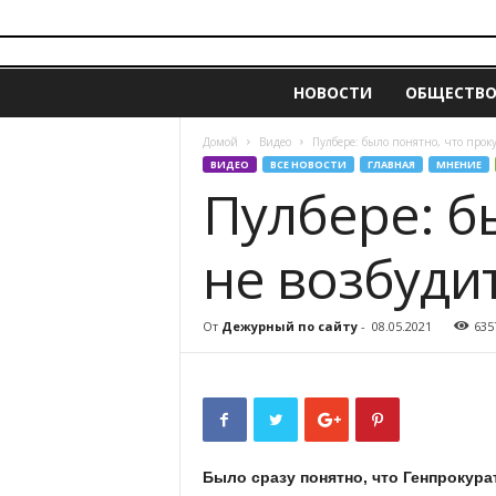
i
z
НОВОСТИ
ОБЩЕСТВ
v
e
s
Домой
Видео
Пулбере: было понятно, что проку
t
ВИДЕО
ВСЕ НОВОСТИ
ГЛАВНАЯ
МНЕНИЕ
i
Пулбере: б
a
.
не возбуди
m
d
От
Дежурный по сайту
-
08.05.2021
635
Было сразу понятно, что Генпрокура