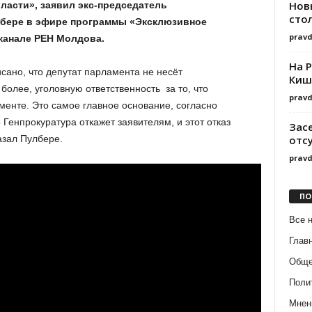
Нов
власти», заявил экс-председатель
сто
лбере в эфире программы «Эксклюзивное
prav
канале РЕН Молдова.
На 
сано, что депутат парламента не несёт
Киш
более, уголовную ответственность за то, что
prav
менте. Это самое главное основание, согласно
 Генпрокуратура откажет заявителям, и этот отказ
Зас
отс
азал Пулбере.
prav
ПО
Все 
Глав
Обще
Поли
Мнен