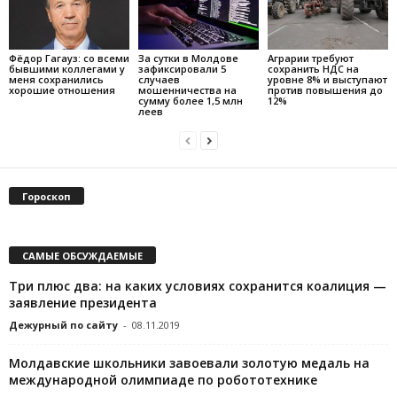
Фёдор Гагауз: со всеми
За сутки в Молдове
Аграрии требуют
бывшими коллегами у
зафиксировали 5
сохранить НДС на
меня сохранились
случаев
уровне 8% и выступают
хорошие отношения
мошенничества на
против повышения до
сумму более 1,5 млн
12%
леев
Гороскоп
САМЫЕ ОБСУЖДАЕМЫЕ
Три плюс два: на каких условиях сохранится коалиция —
заявление президента
Дежурный по сайту
-
08.11.2019
Молдавские школьники завоевали золотую медаль на
международной олимпиаде по робототехнике