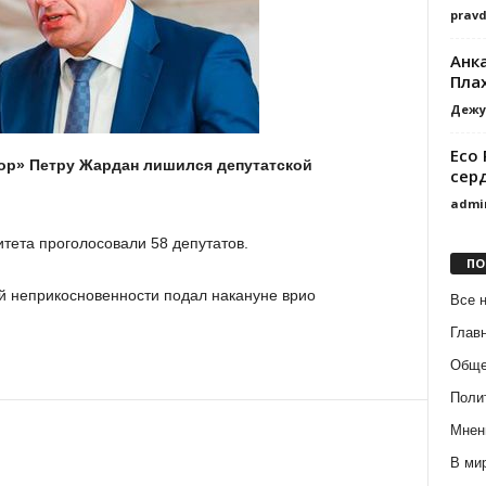
prav
Анк
Пла
Дежу
Eco 
ор» Петру Жардан лишился депутатской
сер
admi
тета проголосовали 58 депутатов.
ПО
й неприкосновенности подал накануне врио
Все 
Глав
Обще
Поли
Мнен
В ми