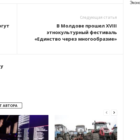
Экон
Следующая статья
огут
В Молдове прошел XVIII
этнокультурный фестиваль
«Единство через многообразие»
ту
Т АВТОРА