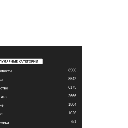
ПУЛЯРНЫЕ КАТЕГОРИИ
8566
овости
8542
ная
6175
ство
2666
тика
1804
ие
1026
ре
751
омика