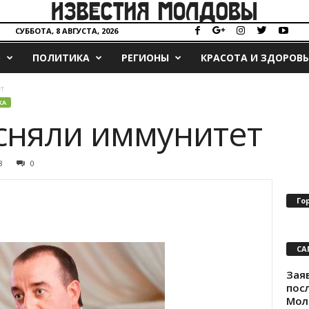
СУББОТА, 8 АВГУСТА, 2026
О
ПОЛИТИКА
РЕГИОНЫ
КРАСОТА И ЗДОРОВЬ
т
КА
сняли иммунитет
8
0
Го
СА
Зая
пос
Мол