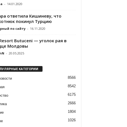
da
-
14.01.2020
ара ответила Кишиневу, что
хотнюк покинул Турцию
рный по сайту
-
16.11.2020
Resort Butuceni — уголок рая в
дце Молдовы
nN
-
20.05.2025
ПУЛЯРНЫЕ КАТЕГОРИИ
8566
новости
8542
ная
6175
ство
2666
тика
1804
ие
1026
ре