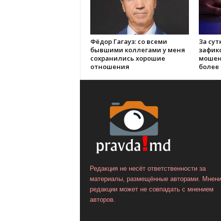
Фёдор Гагауз: со всеми
За сут
бывшими коллегами у меня
зафик
сохранились хорошие
мошен
отношения
более 
Редакция не несёт ответственности за
материалы, размещённые авторами. Мнен
редакции может не совпадать с мнением
авторов.