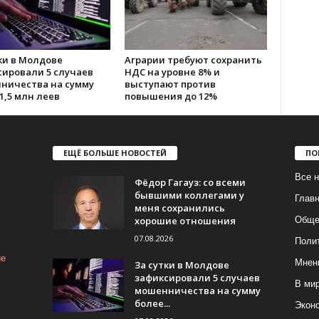
ки в Молдове
Аграрии требуют сохранить
сировали 5 случаев
НДС на уровне 8% и
ничества на сумму
выступают против
1,5 млн леев
повышения до 12%
ЕЩЁ БОЛЬШЕ НОВОСТЕЙ
ПО
Все н
Фёдор Гагауз: со всеми
бывшими коллегами у
Глав
меня сохранились
хорошие отношения
Обще
07.08.2026
Поли
ие
Мнен
За сутки в Молдове
зафиксировали 5 случаев
В ми
мошенничества на сумму
более...
Экон