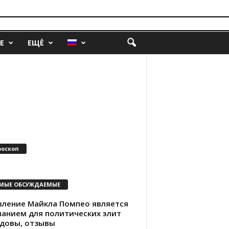
Е
ЕЩЁ
роскоп
МЫЕ ОБСУЖДАЕМЫЕ
вление Майкла Помпео является
ланием для политических элит
довы, отзывы