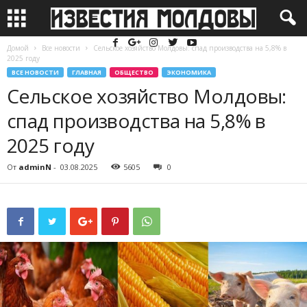
Домой
Все новости
Сельское хозяйство Молдовы: спад производства на 5,8% в
2025 году
ВСЕ НОВОСТИ
ГЛАВНАЯ
ОБЩЕСТВО
ЭКОНОМИКА
Сельское хозяйство Молдовы:
спад производства на 5,8% в
2025 году
От
adminN
-
03.08.2025
5605
0