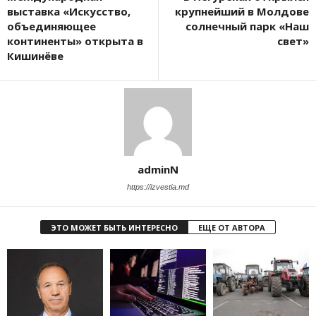
выставка «Искусство,
крупнейший в Молдове
объединяющее
солнечный парк «Наш
континенты» открыта в
свет»
Кишинёве
adminN
https://izvestia.md
ЭТО МОЖЕТ БЫТЬ ИНТЕРЕСНО
ЕЩЕ ОТ АВТОРА