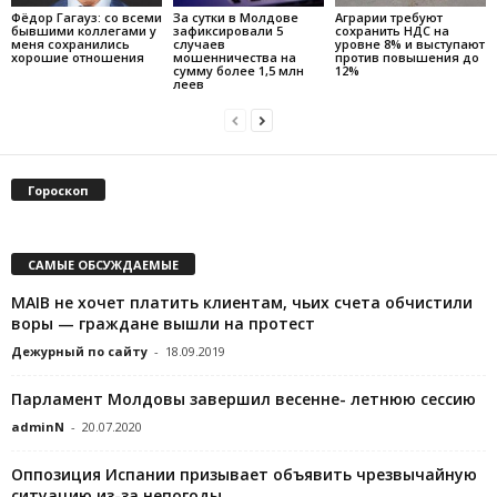
Фёдор Гагауз: со всеми
За сутки в Молдове
Аграрии требуют
бывшими коллегами у
зафиксировали 5
сохранить НДС на
меня сохранились
случаев
уровне 8% и выступают
хорошие отношения
мошенничества на
против повышения до
сумму более 1,5 млн
12%
леев
Гороскоп
САМЫЕ ОБСУЖДАЕМЫЕ
MAIB не хочет платить клиентам, чьих счета обчистили
воры — граждане вышли на протест
Дежурный по сайту
-
18.09.2019
Парламент Молдовы завершил весенне- летнюю сессию
adminN
-
20.07.2020
Оппозиция Испании призывает объявить чрезвычайную
ситуацию из-за непогоды