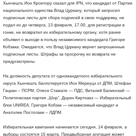
Хынчешть Ион Кроитору сказал для IPN, что кандидат от Партии
национального единства Влад Цуркану, который запросил
подписные листы для сбора подписей в свою поддержку, не
подал их до четверга, 13 февраля, 17.00, для регистрации в
гонке, не возвратил их избирательному органу, хотя ранее
объявил о выходе в пользу независимого кандидата Григоре
Кобзака. Ожидается, что Влад Цуркану вернет запрошенные
подписные листы. Штрафы за просрочку их возврата не
предусмотрены.
На должность депутата от одномандатного избирательного
округа Хынчешть баллотируется Ион Мереуцэ от ДПМ, Штефан
Гацкан – ПСРМ, Олеся Стамате — ПДС, Виталий Балинский —
Политическая партия „Шор”, Дорин Киртоакэ — Избирательный
блок UNIREA, Григоре Кобзак — независимый кандидат и
Анатолие Постолаки – ЛДПМ.
Избирательная кампания начинается сегодня, 14 февраля, а
выборы состоятся 15 марта. Предвыборная агитация может