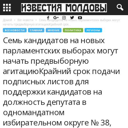
Домой
Все новости
Семь кандидатов на новых парламентских выборах могут
начать предвыборную агитациюКрайний срок...
ВСЕ НОВОСТИ
ГЛАВНАЯ
МНЕНИЕ
ПОЛИТИКА
РЕГИОНЫ
Семь кандидатов на новых
парламентских выборах могут
начать предвыборную
агитациюКрайний срок подачи
подписных листов для
поддержки кандидатов на
должность депутата в
одномандатном
избирательном округе № 38,