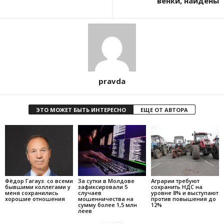
венки, найдены
pravda
ЭТО МОЖЕТ БЫТЬ ИНТЕРЕСНО
ЕЩЕ ОТ АВТОРА
Фёдор Гагауз: со всеми
За сутки в Молдове
Аграрии требуют
бывшими коллегами у
зафиксировали 5
сохранить НДС на
меня сохранились
случаев
уровне 8% и выступают
хорошие отношения
мошенничества на
против повышения до
сумму более 1,5 млн
12%
леев