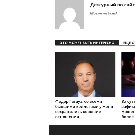
Дежурный по сай
https://izvestia.md
ЭТО МОЖЕТ БЫТЬ ИНТЕРЕСНО
ЕЩЕ О
Фёдор Гагауз: со всеми
За сут
бывшими коллегами у меня
зафик
сохранились хорошие
мошен
отношения
более 