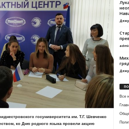
Лук
нео
Нав
Дежу
Ста
пре
admi
Мих
гряд
Дежу
ПО
Все 
Глав
Обще
риднестровского госуниверситета им. Т.Г. Шевченко
Поли
ством, ко Дню родного языка провели акцию