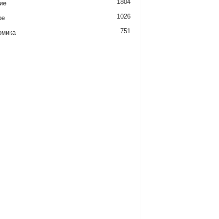
1804
ие
1026
ре
751
омика