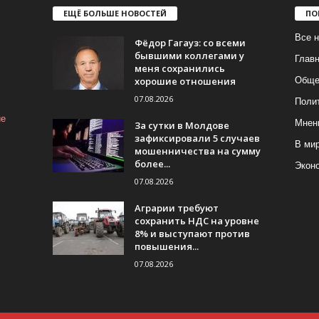
ЕЩЁ БОЛЬШЕ НОВОСТЕЙ
ПО
Все н
Фёдор Гагауз: со всеми
бывшими коллегами у
Глав
меня сохранились
хорошие отношения
Обще
07.08.2026
Поли
ие
Мнен
За сутки в Молдове
зафиксировали 5 случаев
В ми
мошенничества на сумму
более...
Экон
07.08.2026
Аграрии требуют
сохранить НДС на уровне
8% и выступают против
повышения...
07.08.2026