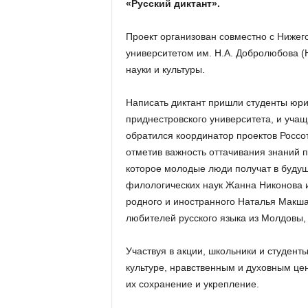
«Русский диктант».
Проект организован совместно с Нижег
университетом им. Н.А. Добролюбова (
науки и культуры.
Написать диктант пришли студенты юри
приднестровского университета, и уча
обратился координатор проектов Россо
отметив важность оттачивания знаний по
которое молодые люди получат в будущ
филологических наук Жанна Никонова и
родного и иностранного Наталья Макша
любителей русского языка из Молдовы, 
Участвуя в акции, школьники и студент
культуре, нравственным и духовным це
их сохранение и укрепление.