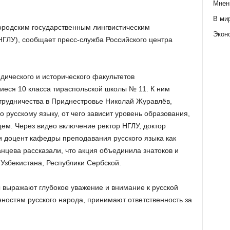
Мнен
В ми
ородским государственным лингвистическим
Экон
НГЛУ), сообщает пресс-служба Российского центра
дического и исторического факультетов
щиеся 10 класса тираспольской школы № 11. К ним
трудничества в Приднестровье Николай Журавлёв,
 русскому языку, от чего зависит уровень образования,
ем. Через видео включение ректор НГЛУ, доктор
 доцент кафедры преподавания русского языка как
нцева рассказали, что акция объединила знатоков и
Узбекистана, Республики Сербской.
ы выражают глубокое уважение и внимание к русской
нностям русского народа, принимают ответственность за