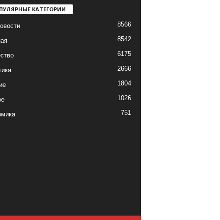
ПУЛЯРНЫЕ КАТЕГОРИИ
8566
овости
8542
ная
6175
ство
2666
тика
1804
ие
1026
ре
751
омика