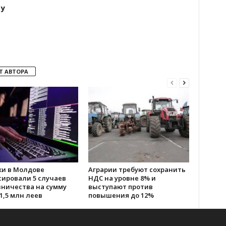
ту
Т АВТОРА
ки в Молдове
Аграрии требуют сохранить
сировали 5 случаев
НДС на уровне 8% и
ничества на сумму
выступают против
1,5 млн леев
повышения до 12%