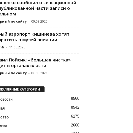
ашенко сообщил о сенсационной
публикованной части записи о
альном
рный по сайту
-
09.09.2020
рый аэропорт Кишинева хотят
вратить в музей авиации
nN
-
11.06.2025
аил Пойсик: «большая чистка»
ет в органах власти
рный по сайту
-
06.08.2021
ПУЛЯРНЫЕ КАТЕГОРИИ
8566
новости
8542
ная
6175
ство
2666
тика