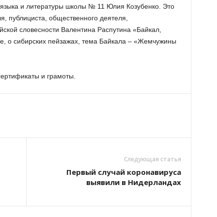
о языка и литературы школы № 11 Юлия Козубенко. Это
ля, публициста, общественного деятеля,
йской словесности Валентина Распутина «Байкал,
е, о сибирских пейзажах, тема Байкала – «Жемчужины
сертификаты и грамоты.
Следующая статья
Первый случай коронавируса
выявили в Нидерландах