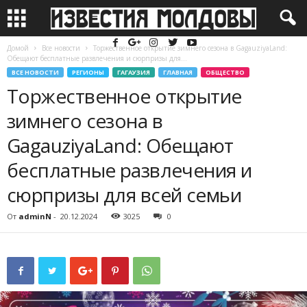
Домой
Все новости
Торжественное открытие зимнего сезона в GagauziyaLand:
Обещают бесплатные развлечения и сюрпризы для...
ВСЕ НОВОСТИ
РЕГИОНЫ
ГАГАУЗИЯ
ГЛАВНАЯ
ОБЩЕСТВО
Торжественное открытие
зимнего сезона в
GagauziyaLand: Обещают
бесплатные развлечения и
сюрпризы для всей семьи
От
adminN
-
20.12.2024
3025
0