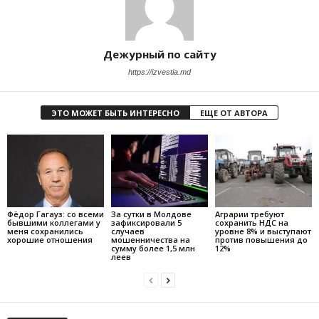
Дежурный по сайту
https://izvestia.md
ЭТО МОЖЕТ БЫТЬ ИНТЕРЕСНО
ЕЩЕ ОТ АВТОРА
Фёдор Гагауз: со всеми
За сутки в Молдове
Аграрии требуют
бывшими коллегами у
зафиксировали 5
сохранить НДС на
меня сохранились
случаев
уровне 8% и выступают
хорошие отношения
мошенничества на
против повышения до
сумму более 1,5 млн
12%
леев