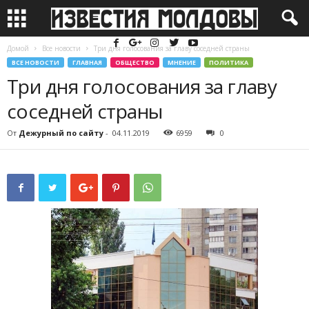
Домой
Все новости
Три дня голосования за главу соседней страны
ВСЕ НОВОСТИ
ГЛАВНАЯ
ОБЩЕСТВО
МНЕНИЕ
ПОЛИТИКА
Три дня голосования за главу
соседней страны
От
Дежурный по сайту
-
04.11.2019
6959
0