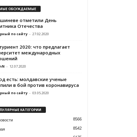
МЫЕ ОБСУЖДАЕМЫЕ
ишиневе отметили День
итника Отечества
рный по сайту
-
27.02.2020
туриент 2020: что предлагает
верситет международных
ошений
nN
-
12.07.2020
од есть: молдавские ученые
упили в бой против коронавируса
рный по сайту
-
03.05.2020
ПУЛЯРНЫЕ КАТЕГОРИИ
8566
новости
8542
ная