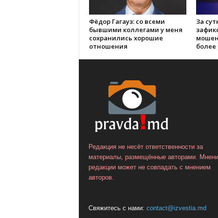
Фёдор Гагауз: со всеми
За сут
бывшими коллегами у меня
зафик
сохранились хорошие
мошен
отношения
более 
Редакция не несёт ответственности за
материалы, размещённые авторами. Мнен
редакции может не совпадать с мнением
авторов.
Свяжитесь с нами:
contact@izvestia.md