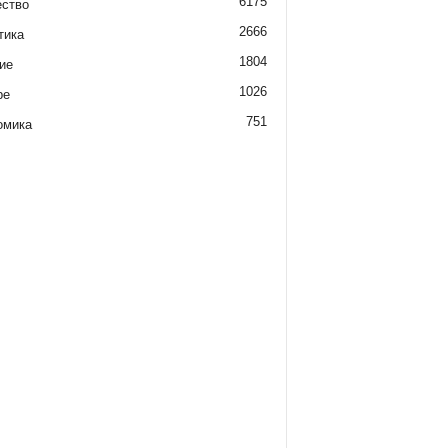
6175
ство
2666
тика
1804
ие
1026
ре
751
омика