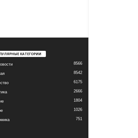
ПУЛЯРНЫЕ КАТЕГОРИИ
8566
овости
8542
ная
6175
ство
2666
тика
1804
ие
1026
ре
751
омика