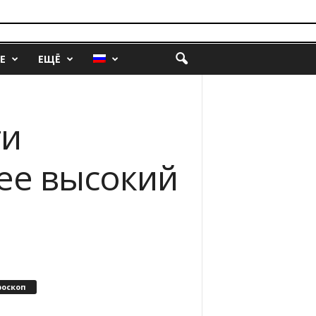
Е
ЕЩЁ
ти
ее высокий
роскоп