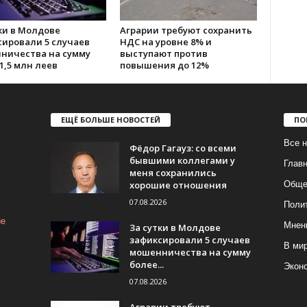
ки в Молдове
Аграрии требуют сохранить
сировали 5 случаев
НДС на уровне 8% и
ничества на сумму
выступают против
1,5 млн леев
повышения до 12%
ЕЩЁ БОЛЬШЕ НОВОСТЕЙ
ПО
Все н
Фёдор Гагауз: со всеми
бывшими коллегами у
Глав
меня сохранились
хорошие отношения
Обще
07.08.2026
Поли
ие
Мнен
За сутки в Молдове
зафиксировали 5 случаев
В ми
мошенничества на сумму
более...
Экон
07.08.2026
Аграрии требуют