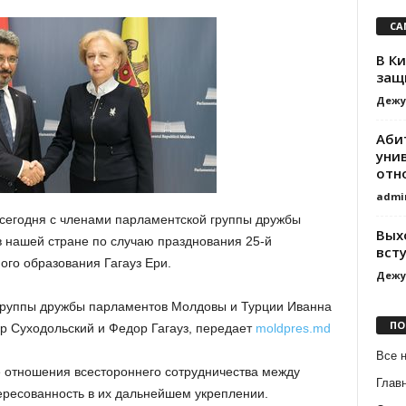
СА
В К
защ
Дежу
Аби
уни
отн
admi
сегодня с членами парламентской группы дружбы
Вых
в нашей стране по случаю празднования 25-й
вст
го образования Гагауз Ери.
Дежу
 Группы дружбы парламентов Молдовы и Турции Иванна
ПО
др Суходольский и Федор Гагауз, передает
moldpres.md
Все 
 отношения всестороннего сотрудничества между
Глав
ересованность в их дальнейшем укреплении.