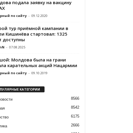
дова подала заявку на вакцину
AX
рный по сайту
-
09.12.2020
рой тур приёмной кампании в
еи Кишинёва стартовал: 1325
т доступны
nN
-
07.08.2025
шой: Молдова была на грани
ала карательных акций Нацармии
рный по сайту
-
09.10.2019
ПУЛЯРНЫЕ КАТЕГОРИИ
8566
новости
8542
ная
6175
ство
2666
тика