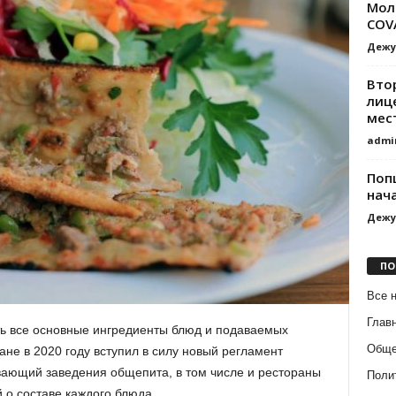
Мол
COV
Дежу
Вто
лиц
мес
admi
Поп
нач
Дежу
ПО
Все 
Глав
ть все основные ингредиенты блюд и подаваемых
Обще
ране в 2020 году вступил в силу новый регламент
вающий заведения общепита, в том числе и рестораны
Поли
 о составе каждого блюда.