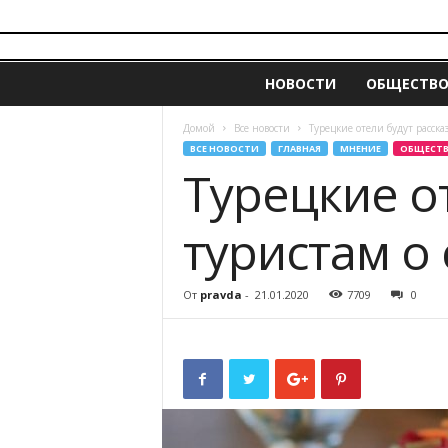
i
z
НОВОСТИ
ОБЩЕСТВ
v
e
s
Домой
Все новости
Турецкие отели будут расска
t
ВСЕ НОВОСТИ
ГЛАВНАЯ
МНЕНИЕ
ОБЩЕСТ
i
Турецкие о
a
.
туристам о
m
d
От
pravda
-
21.01.2020
7709
0