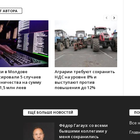
Т АВТОРА
ки в Молдове
Аграрии требуют сохранить
сировали 5 случаев
НДС на уровне 8% и
ничества на сумму
выступают против
1,5 млн леев
повышения до 12%
ЕЩЁ БОЛЬШЕ НОВОСТЕЙ
ПО
Все н
Фёдор Гагауз: со всеми
бывшими коллегами у
Глав
меня сохранились