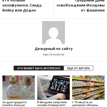
кто больше
траурным День
оконфузился, Санду,
освобождения Молдовы
Войку или Додон
от фашизма
Дежурный по сайту
https://izvestia.md
ЭТО МОЖЕТ БЫТЬ ИНТЕРЕСНО
ЕЩЕ ОТ АВТОРА
За духи придется
В Молдове запустили
С 10 августа на
платить больше:
онлайн-Университет
ценниках обязаны