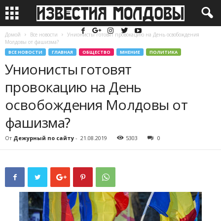
Домой
Все новости
Унионисты готовят провокацию на День освобождения
Молдовы от фашизма?
ВСЕ НОВОСТИ
ГЛАВНАЯ
ОБЩЕСТВО
МНЕНИЕ
ПОЛИТИКА
Унионисты готовят
провокацию на День
освобождения Молдовы от
фашизма?
От
Дежурный по сайту
-
21.08.2019
5303
0