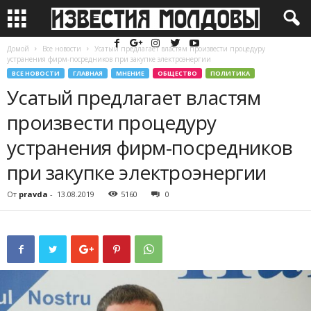
Домой
Все новости
Усатый предлагает властям произвести процедуру
устранения фирм-посредников при закупке электроэнергии
ВСЕ НОВОСТИ
ГЛАВНАЯ
МНЕНИЕ
ОБЩЕСТВО
ПОЛИТИКА
Усатый предлагает властям
произвести процедуру
устранения фирм-посредников
при закупке электроэнергии
От
pravda
-
13.08.2019
5160
0