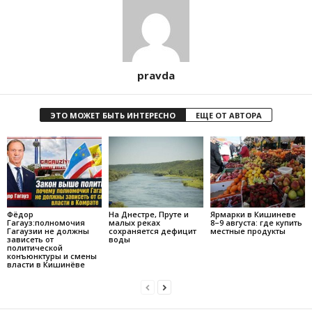
pravda
ЭТО МОЖЕТ БЫТЬ ИНТЕРЕСНО
ЕЩЕ ОТ АВТОРА
Фёдор
На Днестре, Пруте и
Ярмарки в Кишиневе
Гагауз:полномочия
малых реках
8–9 августа: где купить
Гагаузии не должны
сохраняется дефицит
местные продукты
зависеть от
воды
политической
конъюнктуры и смены
власти в Кишинёве