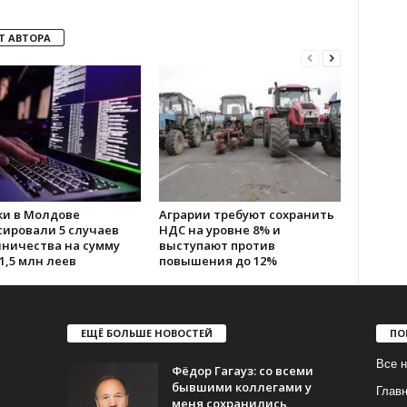
Т АВТОРА
ки в Молдове
Аграрии требуют сохранить
сировали 5 случаев
НДС на уровне 8% и
ничества на сумму
выступают против
1,5 млн леев
повышения до 12%
ЕЩЁ БОЛЬШЕ НОВОСТЕЙ
ПО
Все н
Фёдор Гагауз: со всеми
бывшими коллегами у
Глав
меня сохранились