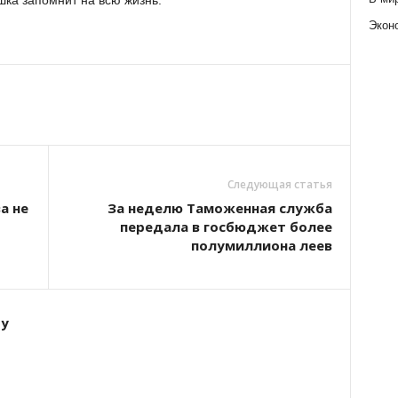
шка запомнит на всю жизнь.
Экон
Следующая статья
а не
За неделю Таможенная служба
передала в госбюджет более
полумиллиона леев
ту