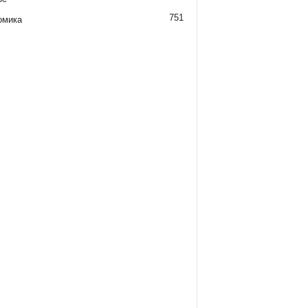
751
омика