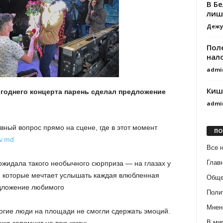
В Б
лиш
Дежу
Пол
нал
admi
Киш
огоднего концерта парень сделал предложение
admi
ный вопрос прямо на сцене, где в этот момент
ПО
v.md
Все 
Глав
ожидала такого необычного сюрприза — на глазах у
, которые мечтает услышать каждая влюбленная
Обще
едложение любимого
Поли
Мнен
ногие люди на площади не смогли сдержать эмоций.
В ми