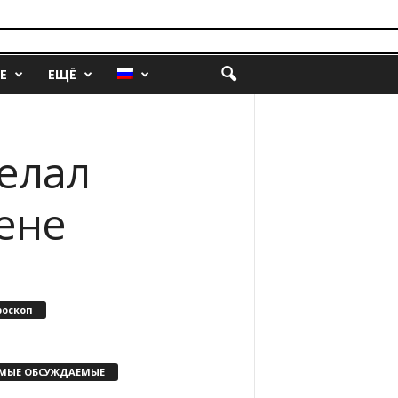
Е
ЕЩЁ
елал
ене
роскоп
МЫЕ ОБСУЖДАЕМЫЕ