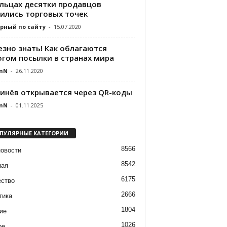
ельцах десятки продавцов
ились торговых точек
рный по сайту
-
15.07.2020
езно знать! Как облагаются
огом посылки в странах мира
nN
-
26.11.2020
инёв открывается через QR-коды
nN
-
01.11.2025
ПУЛЯРНЫЕ КАТЕГОРИИ
8566
новости
8542
ная
6175
ство
2666
тика
1804
ие
1026
ре