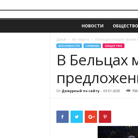
i
z
НОВОСТИ
ОБЩЕСТВ
v
e
s
Домой
Все новости
В Бельцах молодой человек 
t
ВСЕ НОВОСТИ
ГЛАВНАЯ
ОБЩЕСТВО
i
В Бельцах 
a
.
предложени
m
d
От
Дежурный по сайту
-
03.01.2020
708