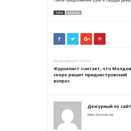
Такое предложение руки и сердца деву
ТЕГИ
БЕЛЬЦЫ
Предыдущая статья
Журналист считает, что Молдов
скоро решит приднестровский
вопрос
Дежурный по сай
https://izvestia.md