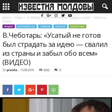
Домой
Видео
В.Чеботарь: «Усатый не готов был страдать за идею — свалил из
страны...
ВИДЕО
ВСЕ НОВОСТИ
ГЛАВНАЯ
МНЕНИЕ
ПОЛИТИКА
В.Чеботарь: «Усатый не готов
был страдать за идею — свалил
из страны и забыл обо всем»
(ВИДЕО)
От
pravda
-
15.08.2019
4562
0