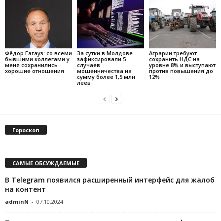
Фёдор Гагауз: со всеми
За сутки в Молдове
Аграрии требуют
бывшими коллегами у
зафиксировали 5
сохранить НДС на
меня сохранились
случаев
уровне 8% и выступают
хорошие отношения
мошенничества на
против повышения до
сумму более 1,5 млн
12%
леев
Гороскоп
САМЫЕ ОБСУЖДАЕМЫЕ
В Telegram появился расширенный интерфейс для жалоб
на контент
adminN
-
07.10.2024