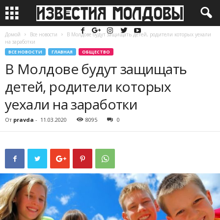
Домой
Все новости
В Молдове будут защищать детей, родители которых уехали
на заработки
ВСЕ НОВОСТИ
ГЛАВНАЯ
ОБЩЕСТВО
В Молдове будут защищать
детей, родители которых
уехали на заработки
От
pravda
-
11.03.2020
8095
0