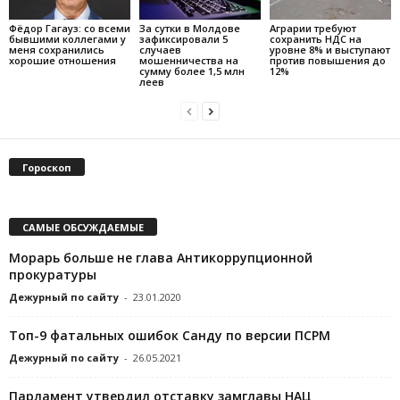
Фёдор Гагауз: со всеми
За сутки в Молдове
Аграрии требуют
бывшими коллегами у
зафиксировали 5
сохранить НДС на
меня сохранились
случаев
уровне 8% и выступают
хорошие отношения
мошенничества на
против повышения до
сумму более 1,5 млн
12%
леев
Гороскоп
САМЫЕ ОБСУЖДАЕМЫЕ
Морарь больше не глава Антикоррупционной
прокуратуры
Дежурный по сайту
-
23.01.2020
Топ-9 фатальных ошибок Санду по версии ПСРМ
Дежурный по сайту
-
26.05.2021
Парламент утвердил отставку замглавы НАЦ