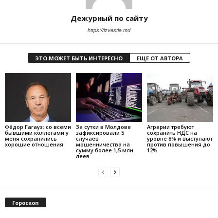
Дежурный по сайту
https://izvestia.md
ЭТО МОЖЕТ БЫТЬ ИНТЕРЕСНО
ЕЩЕ ОТ АВТОРА
Фёдор Гагауз: со всеми
За сутки в Молдове
Аграрии требуют
бывшими коллегами у
зафиксировали 5
сохранить НДС на
меня сохранились
случаев
уровне 8% и выступают
хорошие отношения
мошенничества на
против повышения до
сумму более 1,5 млн
12%
леев
Гороскоп