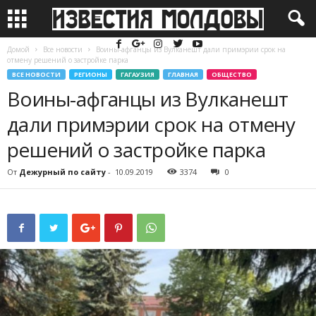
Домой
Все новости
Воины-афганцы из Вулканешт дали примэрии срок на
отмену решений о застройке парка
ВСЕ НОВОСТИ
РЕГИОНЫ
ГАГАУЗИЯ
ГЛАВНАЯ
ОБЩЕСТВО
Воины-афганцы из Вулканешт
дали примэрии срок на отмену
решений о застройке парка
От
Дежурный по сайту
-
10.09.2019
3374
0