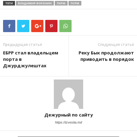
ТЕГИ
ВЛАДИМИР ВОРОНИН
ПКРМ
ПСРМ
Предыдущая статья
Следующая статья
ЕБРР стал владельцем
Реку Бык продолжают
порта в
приводить в порядок
Джурджулештах
Дежурный по сайту
https://izvestia.md