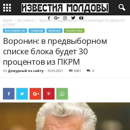
Домой
Все новости
Воронин: в предвыборном списке блока будет 30 процентов
из ПКРМ
ВСЕ НОВОСТИ
ГЛАВНАЯ
МНЕНИЕ
ПОЛИТИКА
Воронин: в предвыборном
списке блока будет 30
процентов из ПКРМ
От
Дежурный по сайту
-
19.05.2021
6581
0