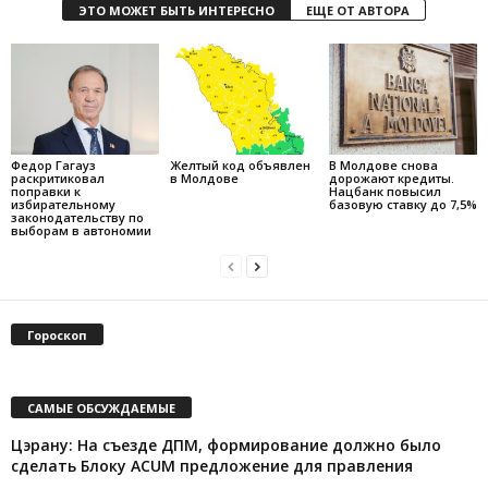
ЭТО МОЖЕТ БЫТЬ ИНТЕРЕСНО
ЕЩЕ ОТ АВТОРА
Федор Гагауз
Желтый код объявлен
В Молдове снова
раскритиковал
в Молдове
дорожают кредиты.
поправки к
Нацбанк повысил
избирательному
базовую ставку до 7,5%
законодательству по
выборам в автономии
Гороскоп
САМЫЕ ОБСУЖДАЕМЫЕ
Цэрану: На съезде ДПМ, формирование должно было
сделать Блоку ACUM предложение для правления