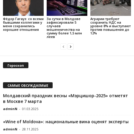
Фёдор Гагауз: со всеми
За сутки в Молдове
Аграрии требуют
бывшими коллегами у
зафиксировали 5
сохранить НДС на
меня сохранились
случаев
уровне 8% и выступают
хорошие отношения
мошенничества на
против повышения до
сумму более 1,5 млн
12%
леев
Гороскоп
САМЫЕ ОБСУЖДАЕМЫЕ
Молдавский праздник весны «Мэрцишор-2025» отметят
в Москве 7 марта
adminN
-
01.03.2025
«Wine of Moldova»: национальные вина оценят эксперты
adminN
-
28.11.2025