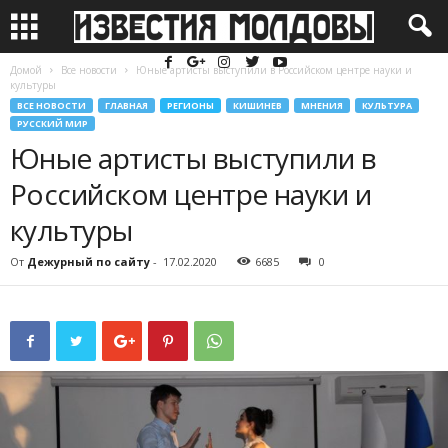
Домой
Все новости
Юные артисты выступили в Российском центре науки и
культуры
ВСЕ НОВОСТИ
ГЛАВНАЯ
РЕГИОНЫ
КИШИНЕВ
МНЕНИЯ
КУЛЬТУРА
РУССКИЙ МИР
Юные артисты выступили в
Российском центре науки и
культуры
От
Дежурный по сайту
-
17.02.2020
6685
0