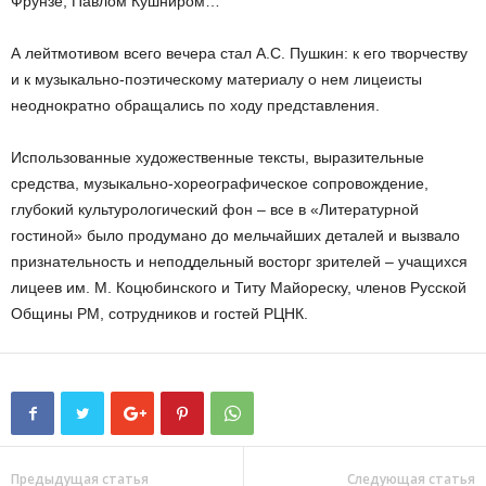
Фрунзе, Павлом Кушниром…
А лейтмотивом всего вечера стал А.С. Пушкин: к его творчеству
и к музыкально-поэтическому материалу о нем лицеисты
неоднократно обращались по ходу представления.
Использованные художественные тексты, выразительные
средства, музыкально-хореографическое сопровождение,
глубокий культурологический фон – все в «Литературной
гостиной» было продумано до мельчайших деталей и вызвало
признательность и неподдельный восторг зрителей – учащихся
лицеев им. М. Коцюбинского и Титу Майореску, членов Русской
Общины РМ, сотрудников и гостей РЦНК.
Предыдущая статья
Следующая статья